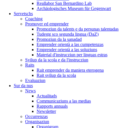
Reallabor San Bernardino Lab
Archäologisches Museum für Gegenwart
Servetschs
Coaching
Promover ed emprender
Promoziun da talents e da persunas talentadas
Tudestg sco segunda lingua (DaZ)
Promoziun da la sanadad
Emprender orientà a las cumpetenzas
Emprender orientà a las soluziuns
Material d'instrucziun per linguas estras
Svilup da la scola e da l'instrucziun
Raits
Rait emprender da maniera eterogena
Rait svilup da la scola
Evaluaziun
Sur da nus
News
Actualitads
Communicaziuns a las medias
Rapports annuals
Newsletter
Occurrenzas
Organisaziun
Organigram