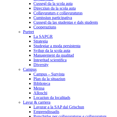
Cussegl da la scola auta
Direcziun da la scola auta
Collavuraturs e collavuraturas
Cumissiun participativa
Cussegl da las studentas e dals students
Cooperaziuns
Purtret
La SAPGR
Strategia
Studegiar a moda persistenta
Svilup da la scola auta
Management da qualitad
Integritad scientifica
Diversity
Campus
Campus – Survista
Plan da la situaziun
Biblioteca
Mensa
Alloschi
Locaziun da localitads
Lavur & carriera
Lavurar a la SAP dal Grischun
Emprendissadis
Purschidas per collavuraturas e collavuraturs