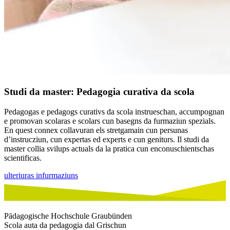
Studi da master: Pedagogia curativa da scola
Pedagogas e pedagogs curativs da scola instrueschan, accumpognan
e promovan scolaras e scolars cun basegns da furmaziun spezials.
En quest connex collavuran els stretgamain cun persunas
d’instrucziun, cun expertas ed experts e cun geniturs. Il studi da
master collia svilups actuals da la pratica cun enconuschientschas
scientificas.
ulteriuras infurmaziuns
Pädagogische Hochschule Graubünden
Scola auta da pedagogia dal Grischun