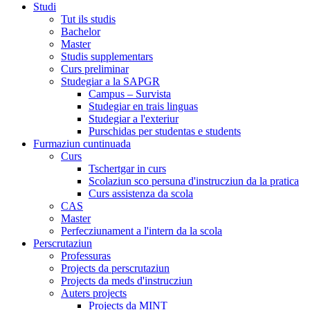
Studi
Tut ils studis
Bachelor
Master
Studis supplementars
Curs preliminar
Studegiar a la SAPGR
Campus – Survista
Studegiar en trais linguas
Studegiar a l'exteriur
Purschidas per studentas e students
Furmaziun cuntinuada
Curs
Tschertgar in curs
Scolaziun sco persuna d'instrucziun da la pratica
Curs assistenza da scola
CAS
Master
Perfecziunament a l'intern da la scola
Perscrutaziun
Professuras
Projects da perscrutaziun
Projects da meds d'instrucziun
Auters projects
Projects da MINT