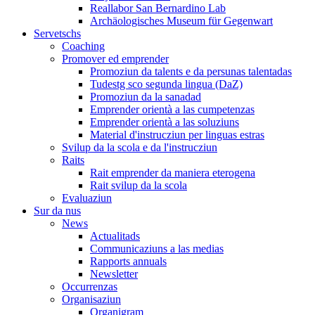
Reallabor San Bernardino Lab
Archäologisches Museum für Gegenwart
Servetschs
Coaching
Promover ed emprender
Promoziun da talents e da persunas talentadas
Tudestg sco segunda lingua (DaZ)
Promoziun da la sanadad
Emprender orientà a las cumpetenzas
Emprender orientà a las soluziuns
Material d'instrucziun per linguas estras
Svilup da la scola e da l'instrucziun
Raits
Rait emprender da maniera eterogena
Rait svilup da la scola
Evaluaziun
Sur da nus
News
Actualitads
Communicaziuns a las medias
Rapports annuals
Newsletter
Occurrenzas
Organisaziun
Organigram