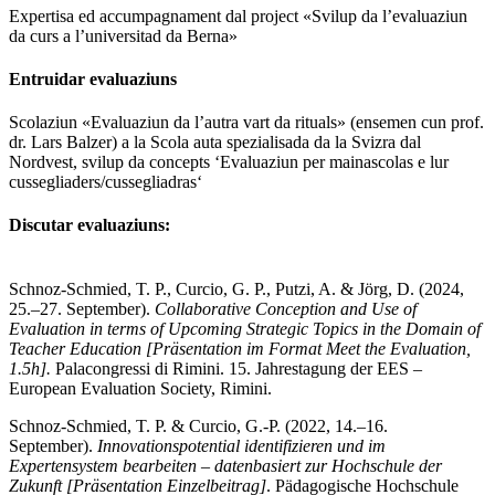
Expertisa ed accumpagnament dal project «Svilup da l’evaluaziun
da curs a l’universitad da Berna»
Entruidar evaluaziuns
Scolaziun «Evaluaziun da l’autra vart da rituals» (ensemen cun prof.
dr. Lars Balzer) a la Scola auta spezialisada da la Svizra dal
Nordvest, svilup da concepts ‘Evaluaziun per mainascolas e lur
cussegliaders/cussegliadras‘
Discutar evaluaziuns:
Schnoz-Schmied, T. P., Curcio, G. P., Putzi, A. & Jörg, D. (2024,
25.–27. September).
Collaborative Conception and Use of
Evaluation in terms of Upcoming Strategic Topics in the Domain of
Teacher Education [Präsentation im Format Meet the Evaluation,
1.5h].
Palacongressi di Rimini. 15. Jahrestagung der EES –
European Evaluation Society, Rimini.
Schnoz-Schmied, T. P. & Curcio, G.‑P. (2022, 14.–16.
September).
Innovationspotential identifizieren und im
Expertensystem bearbeiten – datenbasiert zur Hochschule der
Zukunft [Präsentation Einzelbeitrag]
. Pädagogische Hochschule