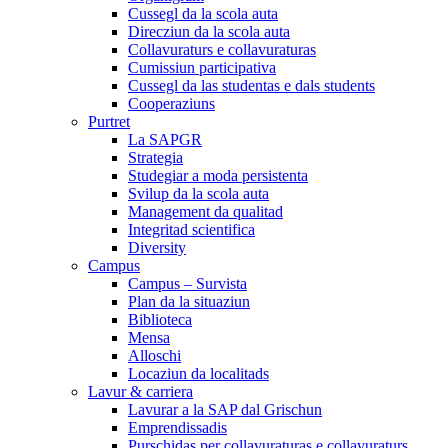
Cussegl da la scola auta
Direcziun da la scola auta
Collavuraturs e collavuraturas
Cumissiun participativa
Cussegl da las studentas e dals students
Cooperaziuns
Purtret
La SAPGR
Strategia
Studegiar a moda persistenta
Svilup da la scola auta
Management da qualitad
Integritad scientifica
Diversity
Campus
Campus – Survista
Plan da la situaziun
Biblioteca
Mensa
Alloschi
Locaziun da localitads
Lavur & carriera
Lavurar a la SAP dal Grischun
Emprendissadis
Purschidas per collavuraturas e collavuraturs