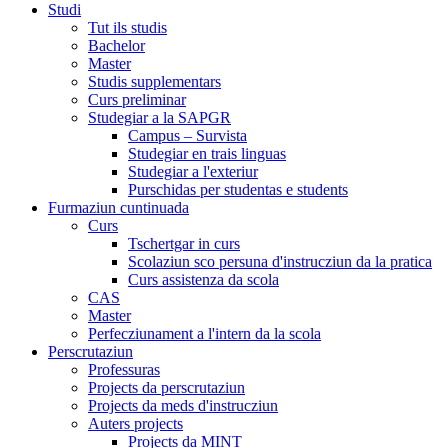
Studi
Tut ils studis
Bachelor
Master
Studis supplementars
Curs preliminar
Studegiar a la SAPGR
Campus – Survista
Studegiar en trais linguas
Studegiar a l'exteriur
Purschidas per studentas e students
Furmaziun cuntinuada
Curs
Tschertgar in curs
Scolaziun sco persuna d'instrucziun da la pratica
Curs assistenza da scola
CAS
Master
Perfecziunament a l'intern da la scola
Perscrutaziun
Professuras
Projects da perscrutaziun
Projects da meds d'instrucziun
Auters projects
Projects da MINT