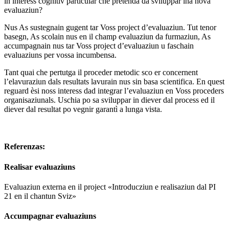
in interess cognitiv particular che pretenda da sviluppar ina nova
evaluaziun?
Nus As sustegnain gugent tar Voss project d’evaluaziun. Tut tenor
basegn, As scolain nus en il champ evaluaziun da furmaziun, As
accumpagnain nus tar Voss project d’evaluaziun u faschain
evaluaziuns per vossa incumbensa.
Tant quai che pertutga il proceder metodic sco er concernent
l’elavuraziun dals resultats lavurain nus sin basa scientifica. En quest
reguard èsi noss interess dad integrar l’evaluaziun en Voss proceders
organisaziunals. Uschia po sa sviluppar in diever dal process ed il
diever dal resultat po vegnir garantì a lunga vista.
Referenzas:
Realisar evaluaziuns
Evaluaziun externa en il project «Introducziun e realisaziun dal PI
21 en il chantun Sviz»
Accumpagnar evaluaziuns