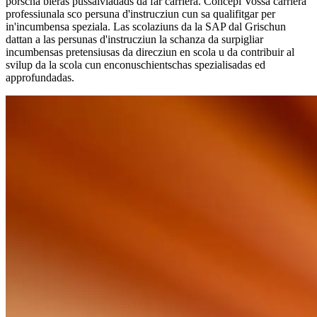
porscha bleras pussaivladads da far carriera. Concepi Vossa carriera
professiunala sco persuna d'instrucziun cun sa qualifitgar per
in'incumbensa speziala. Las scolaziuns da la SAP dal Grischun
dattan a las persunas d'instrucziun la schanza da surpigliar
incumbensas pretensiusas da direcziun en scola u da contribuir al
svilup da la scola cun enconuschientschas spezialisadas ed
approfundadas.