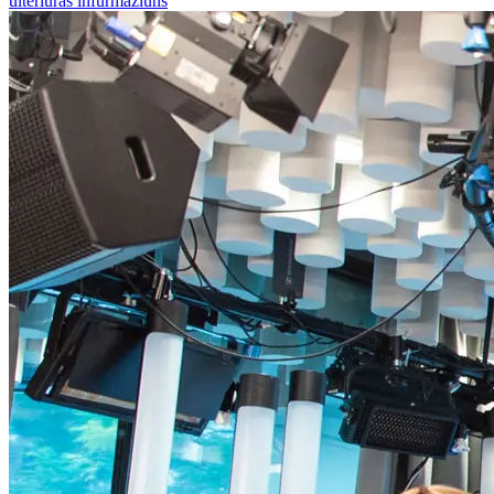
ulteriuras infurmaziuns