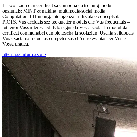
La scolaziun cun certificat sa cumpona da tschintg moduls
opziunals: MINT & making, multimedia/social media,
Computational Thinking, intelligenza artifiziala e concepts da
PICTS. Vus decidais sez tge quatter moduls che Vus frequentais –
tut tenor Voss interess ed ils basegns da Vossa scola. In modul da
certificat communabel cumplettescha la scolaziun. Uschia sviluppais
Vus exactamain quellas cumpetenzas ch’èn relevantas per Vus e
Vossa pratica.
ulteriuras infurmaziuns