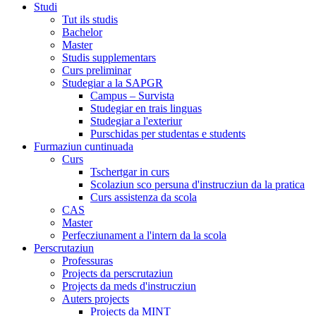
Studi
Tut ils studis
Bachelor
Master
Studis supplementars
Curs preliminar
Studegiar a la SAPGR
Campus – Survista
Studegiar en trais linguas
Studegiar a l'exteriur
Purschidas per studentas e students
Furmaziun cuntinuada
Curs
Tschertgar in curs
Scolaziun sco persuna d'instrucziun da la pratica
Curs assistenza da scola
CAS
Master
Perfecziunament a l'intern da la scola
Perscrutaziun
Professuras
Projects da perscrutaziun
Projects da meds d'instrucziun
Auters projects
Projects da MINT