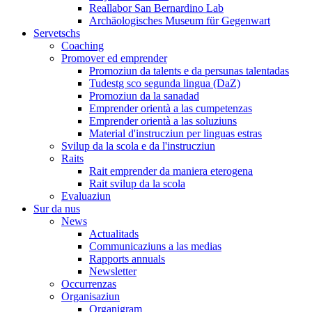
Reallabor San Bernardino Lab
Archäologisches Museum für Gegenwart
Servetschs
Coaching
Promover ed emprender
Promoziun da talents e da persunas talentadas
Tudestg sco segunda lingua (DaZ)
Promoziun da la sanadad
Emprender orientà a las cumpetenzas
Emprender orientà a las soluziuns
Material d'instrucziun per linguas estras
Svilup da la scola e da l'instrucziun
Raits
Rait emprender da maniera eterogena
Rait svilup da la scola
Evaluaziun
Sur da nus
News
Actualitads
Communicaziuns a las medias
Rapports annuals
Newsletter
Occurrenzas
Organisaziun
Organigram