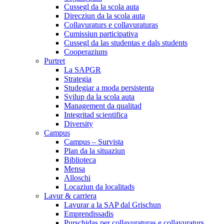
Cussegl da la scola auta
Direcziun da la scola auta
Collavuraturs e collavuraturas
Cumissiun participativa
Cussegl da las studentas e dals students
Cooperaziuns
Purtret
La SAPGR
Strategia
Studegiar a moda persistenta
Svilup da la scola auta
Management da qualitad
Integritad scientifica
Diversity
Campus
Campus – Survista
Plan da la situaziun
Biblioteca
Mensa
Alloschi
Locaziun da localitads
Lavur & carriera
Lavurar a la SAP dal Grischun
Emprendissadis
Purschidas per collavuraturas e collavuraturs