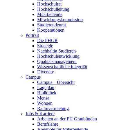
Hochschulrat
Hochschulleitung
Mitarbeitende
Mitwirkungskommission
Studierendenrat
Kooperationen
Portrait
Die PHGR
Strategie
Nachhaltig Studieren
Hochschulentwicklung
Qualitätsmanagement
Wissenschaftliche Integrität
Diversity
Campus
Campus – Übersicht
Lageplan
Bibliothek
Mensa
Wohnen
Raumvermietung
Jobs & Karriere
Arbeiten an der PH Graubünden
Berufslehre
Angebote für Mitarbeitende