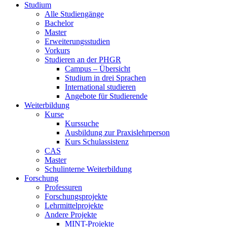
Studium
Alle Studiengänge
Bachelor
Master
Erweiterungsstudien
Vorkurs
Studieren an der PHGR
Campus – Übersicht
Studium in drei Sprachen
International studieren
Angebote für Studierende
Weiterbildung
Kurse
Kurssuche
Ausbildung zur Praxislehrperson
Kurs Schulassistenz
CAS
Master
Schulinterne Weiterbildung
Forschung
Professuren
Forschungsprojekte
Lehrmittelprojekte
Andere Projekte
MINT-Projekte