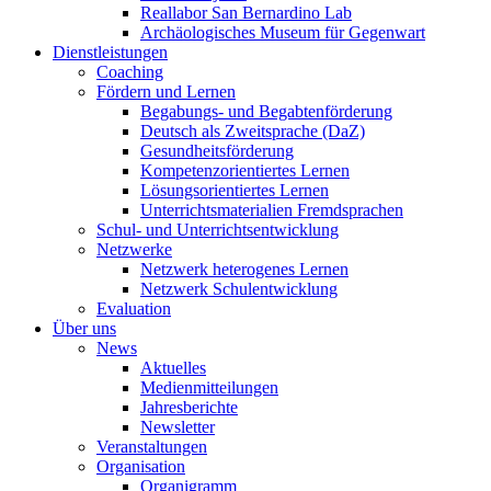
Reallabor San Bernardino Lab
Archäologisches Museum für Gegenwart
Dienstleistungen
Coaching
Fördern und Lernen
Begabungs- und Begabtenförderung
Deutsch als Zweitsprache (DaZ)
Gesundheitsförderung
Kompetenzorientiertes Lernen
Lösungsorientiertes Lernen
Unterrichtsmaterialien Fremdsprachen
Schul- und Unterrichtsentwicklung
Netzwerke
Netzwerk heterogenes Lernen
Netzwerk Schulentwicklung
Evaluation
Über uns
News
Aktuelles
Medienmitteilungen
Jahresberichte
Newsletter
Veranstaltungen
Organisation
Organigramm