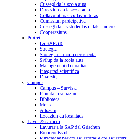
Cussegl da la scola auta
Direcziun da la scola auta
Collavuraturs e collavuraturas
Cumissiun participativa
Cussegl da las studentas e dals students
Cooperaziuns
Purtret
La SAPGR
Strategia
Studegiar a moda persistenta
Svilup da la scola auta
Management da qualitad
Integritad scientifica
Diversity
Campus
Campus – Survista
Plan da la situaziun
Biblioteca
Mensa
Alloschi
Locaziun da localitads
Lavur & carriera
Lavurar a la SAP dal Grischun
Emprendissadis
Purschidas per collavuraturas e collavuraturs