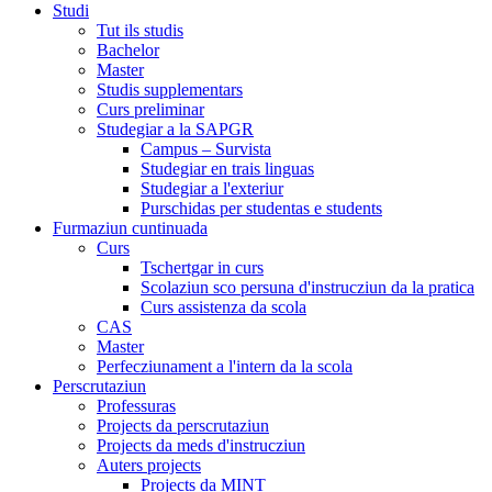
Studi
Tut ils studis
Bachelor
Master
Studis supplementars
Curs preliminar
Studegiar a la SAPGR
Campus – Survista
Studegiar en trais linguas
Studegiar a l'exteriur
Purschidas per studentas e students
Furmaziun cuntinuada
Curs
Tschertgar in curs
Scolaziun sco persuna d'instrucziun da la pratica
Curs assistenza da scola
CAS
Master
Perfecziunament a l'intern da la scola
Perscrutaziun
Professuras
Projects da perscrutaziun
Projects da meds d'instrucziun
Auters projects
Projects da MINT