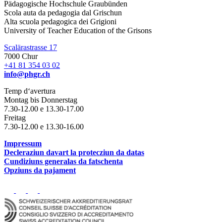
Pädagogische Hochschule Graubünden
Scola auta da pedagogia dal Grischun
Alta scuola pedagogica dei Grigioni
University of Teacher Education of the Grisons
Scalärastrasse 17
7000 Chur
+41 81 354 03 02
info@phgr.ch
Temp d‘avertura
Montag bis Donnerstag
7.30-12.00 e 13.30-17.00
Freitag
7.30-12.00 e 13.30-16.00
Impressum
Decleraziun davart la protecziun da datas
Cundiziuns generalas da fatschenta
Opziuns da pajament