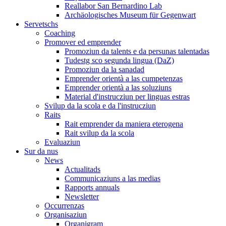
Reallabor San Bernardino Lab
Archäologisches Museum für Gegenwart
Servetschs
Coaching
Promover ed emprender
Promoziun da talents e da persunas talentadas
Tudestg sco segunda lingua (DaZ)
Promoziun da la sanadad
Emprender orientà a las cumpetenzas
Emprender orientà a las soluziuns
Material d'instrucziun per linguas estras
Svilup da la scola e da l'instrucziun
Raits
Rait emprender da maniera eterogena
Rait svilup da la scola
Evaluaziun
Sur da nus
News
Actualitads
Communicaziuns a las medias
Rapports annuals
Newsletter
Occurrenzas
Organisaziun
Organigram