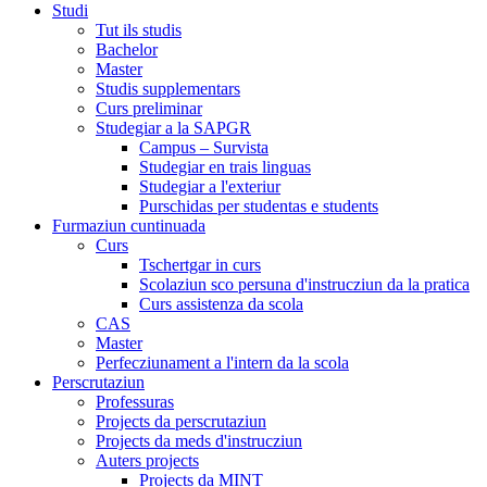
Studi
Tut ils studis
Bachelor
Master
Studis supplementars
Curs preliminar
Studegiar a la SAPGR
Campus – Survista
Studegiar en trais linguas
Studegiar a l'exteriur
Purschidas per studentas e students
Furmaziun cuntinuada
Curs
Tschertgar in curs
Scolaziun sco persuna d'instrucziun da la pratica
Curs assistenza da scola
CAS
Master
Perfecziunament a l'intern da la scola
Perscrutaziun
Professuras
Projects da perscrutaziun
Projects da meds d'instrucziun
Auters projects
Projects da MINT