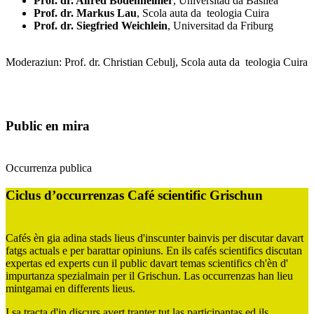
Prof. dr. Alfred Bodenheimer
, Universitad da Basilea
Prof. dr. Markus Lau
, Scola auta da teologia Cuira
Prof. dr. Siegfried Weichlein
, Universitad da Friburg
Moderaziun: Prof. dr. Christian Cebulj, Scola auta da teologia Cuira
Public en mira
Occurrenza publica
Ciclus d’occurrenzas Café scientific Grischun
Cafés èn gia adina stads lieus d'inscunter bainvis per discutar davart
fatgs actuals e per barattar opiniuns. En ils cafés scientifics discutan
expertas ed experts cun il public davart temas scientifics ch'èn d'
impurtanza spezialmain per il Grischun. Las occurrenzas han lieu
mintgamai en differents lieus.
I sa tracta d'in discurs avert tranter tut las participantas ed ils