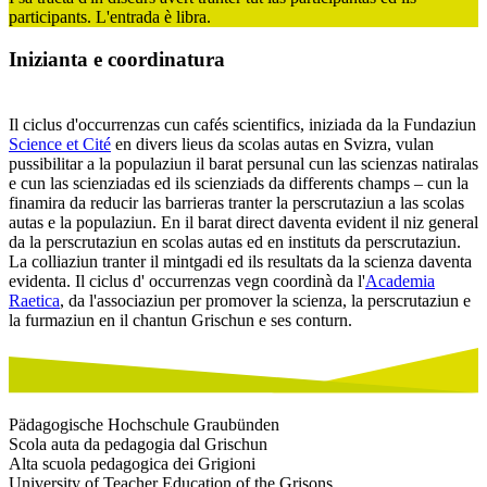
participants. L'entrada è libra.
Inizianta e coordinatura
Il ciclus d'occurrenzas cun cafés scientifics, iniziada da la Fundaziun
Science et Cité
en divers lieus da scolas autas en Svizra, vulan
pussibilitar a la populaziun il barat persunal cun las scienzas natiralas
e cun las scienziadas ed ils scienziads da differents champs – cun la
finamira da reducir las barrieras tranter la perscrutaziun a las scolas
autas e la populaziun. En il barat direct daventa evident il niz general
da la perscrutaziun en scolas autas ed en instituts da perscrutaziun.
La colliaziun tranter il mintgadi ed ils resultats da la scienza daventa
evidenta. Il ciclus d' occurrenzas vegn coordinà da l'
Academia
Raetica
, da l'associaziun per promover la scienza, la perscrutaziun e
la furmaziun en il chantun Grischun e ses conturn.
Pädagogische Hochschule Graubünden
Scola auta da pedagogia dal Grischun
Alta scuola pedagogica dei Grigioni
University of Teacher Education of the Grisons