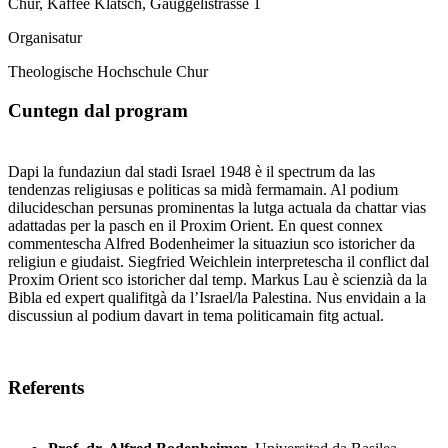
Chur, Kaffee Klatsch, Gäuggelistrasse 1
Organisatur
Theologische Hochschule Chur
Cuntegn dal program
Dapi la fundaziun dal stadi Israel 1948 è il spectrum da las
tendenzas religiusas e politicas sa midà fermamain. Al podium
dilucideschan persunas prominentas la lutga actuala da chattar vias
adattadas per la pasch en il Proxim Orient. En quest connex
commentescha Alfred Bodenheimer la situaziun sco istoricher da
religiun e giudaist. Siegfried Weichlein interpretescha il conflict dal
Proxim Orient sco istoricher dal temp. Markus Lau è scienzià da la
Bibla ed expert qualifitgà da l’Israel/la Palestina. Nus envidain a la
discussiun al podium davart in tema politicamain fitg actual.
Referents