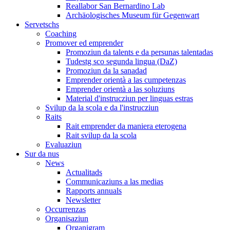
Reallabor San Bernardino Lab
Archäologisches Museum für Gegenwart
Servetschs
Coaching
Promover ed emprender
Promoziun da talents e da persunas talentadas
Tudestg sco segunda lingua (DaZ)
Promoziun da la sanadad
Emprender orientà a las cumpetenzas
Emprender orientà a las soluziuns
Material d'instrucziun per linguas estras
Svilup da la scola e da l'instrucziun
Raits
Rait emprender da maniera eterogena
Rait svilup da la scola
Evaluaziun
Sur da nus
News
Actualitads
Communicaziuns a las medias
Rapports annuals
Newsletter
Occurrenzas
Organisaziun
Organigram