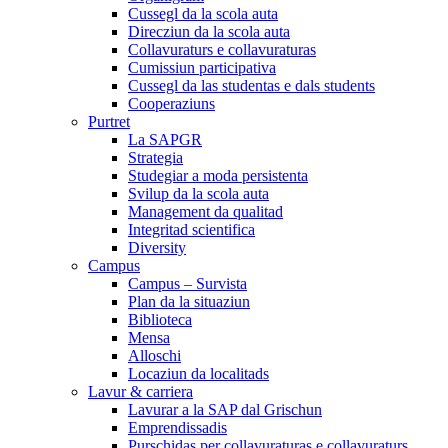
Cussegl da la scola auta
Direcziun da la scola auta
Collavuraturs e collavuraturas
Cumissiun participativa
Cussegl da las studentas e dals students
Cooperaziuns
Purtret
La SAPGR
Strategia
Studegiar a moda persistenta
Svilup da la scola auta
Management da qualitad
Integritad scientifica
Diversity
Campus
Campus – Survista
Plan da la situaziun
Biblioteca
Mensa
Alloschi
Locaziun da localitads
Lavur & carriera
Lavurar a la SAP dal Grischun
Emprendissadis
Purschidas per collavuraturas e collavuraturs