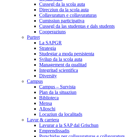
Cussegl da la scola auta
Direcziun da la scola auta
Collavuraturs e collavuraturas
Cumissiun participativa
Cussegl da las studentas e dals students
Cooperaziuns
Purtret
La SAPGR
Strategia
Studegiar a moda persistenta
Svilup da la scola auta
Management da qualitad
Integritad scientifica
Diversity
Campus
Campus – Survista
Plan da la situaziun
Biblioteca
Mensa
Alloschi
Locaziun da localitads
Lavur & carriera
Lavurar a la SAP dal Grischun
Emprendissadis
Purschidas per collavuraturas e collavuraturs