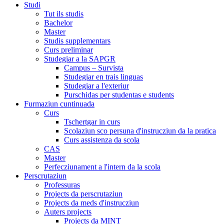
Studi
Tut ils studis
Bachelor
Master
Studis supplementars
Curs preliminar
Studegiar a la SAPGR
Campus – Survista
Studegiar en trais linguas
Studegiar a l'exteriur
Purschidas per studentas e students
Furmaziun cuntinuada
Curs
Tschertgar in curs
Scolaziun sco persuna d'instrucziun da la pratica
Curs assistenza da scola
CAS
Master
Perfecziunament a l'intern da la scola
Perscrutaziun
Professuras
Projects da perscrutaziun
Projects da meds d'instrucziun
Auters projects
Projects da MINT