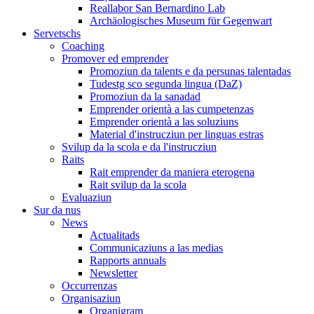
Reallabor San Bernardino Lab
Archäologisches Museum für Gegenwart
Servetschs
Coaching
Promover ed emprender
Promoziun da talents e da persunas talentadas
Tudestg sco segunda lingua (DaZ)
Promoziun da la sanadad
Emprender orientà a las cumpetenzas
Emprender orientà a las soluziuns
Material d'instrucziun per linguas estras
Svilup da la scola e da l'instrucziun
Raits
Rait emprender da maniera eterogena
Rait svilup da la scola
Evaluaziun
Sur da nus
News
Actualitads
Communicaziuns a las medias
Rapports annuals
Newsletter
Occurrenzas
Organisaziun
Organigram