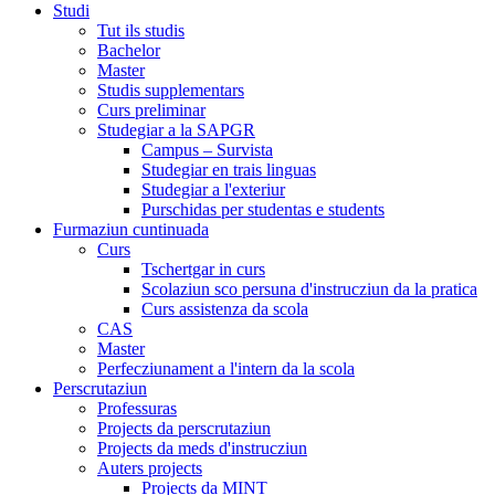
Studi
Tut ils studis
Bachelor
Master
Studis supplementars
Curs preliminar
Studegiar a la SAPGR
Campus – Survista
Studegiar en trais linguas
Studegiar a l'exteriur
Purschidas per studentas e students
Furmaziun cuntinuada
Curs
Tschertgar in curs
Scolaziun sco persuna d'instrucziun da la pratica
Curs assistenza da scola
CAS
Master
Perfecziunament a l'intern da la scola
Perscrutaziun
Professuras
Projects da perscrutaziun
Projects da meds d'instrucziun
Auters projects
Projects da MINT