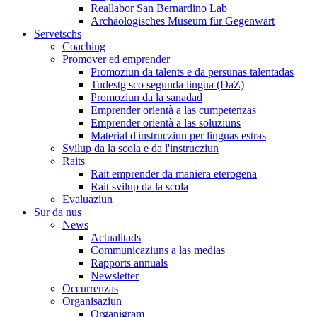
Reallabor San Bernardino Lab
Archäologisches Museum für Gegenwart
Servetschs
Coaching
Promover ed emprender
Promoziun da talents e da persunas talentadas
Tudestg sco segunda lingua (DaZ)
Promoziun da la sanadad
Emprender orientà a las cumpetenzas
Emprender orientà a las soluziuns
Material d'instrucziun per linguas estras
Svilup da la scola e da l'instrucziun
Raits
Rait emprender da maniera eterogena
Rait svilup da la scola
Evaluaziun
Sur da nus
News
Actualitads
Communicaziuns a las medias
Rapports annuals
Newsletter
Occurrenzas
Organisaziun
Organigram