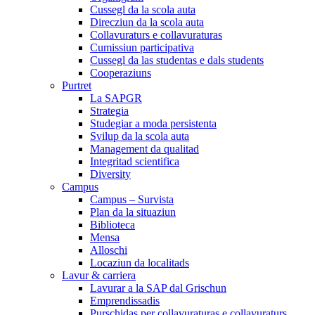
Cussegl da la scola auta
Direcziun da la scola auta
Collavuraturs e collavuraturas
Cumissiun participativa
Cussegl da las studentas e dals students
Cooperaziuns
Purtret
La SAPGR
Strategia
Studegiar a moda persistenta
Svilup da la scola auta
Management da qualitad
Integritad scientifica
Diversity
Campus
Campus – Survista
Plan da la situaziun
Biblioteca
Mensa
Alloschi
Locaziun da localitads
Lavur & carriera
Lavurar a la SAP dal Grischun
Emprendissadis
Purschidas per collavuraturas e collavuraturs