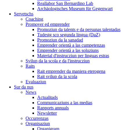
Reallabor San Bernardino Lab
Archäologisches Museum für Gegenwart
Servetschs
Coaching
Promover ed emprender
Promoziun da talents e da persunas talentadas
Tudestg sco segunda lingua (DaZ)
Promoziun da la sanadad
Emprender orientà a las cumpetenzas
Emprender orientà a las soluziuns
Material d'instrucziun per linguas estras
Svilup da la scola e da l'instrucziun
Raits
Rait emprender da maniera eterogena
Rait svilup da la scola
Evaluaziun
Sur da nus
News
Actualitads
Communicaziuns a las medias
Rapports annuals
Newsletter
Occurrenzas
Organisaziun
Organigram