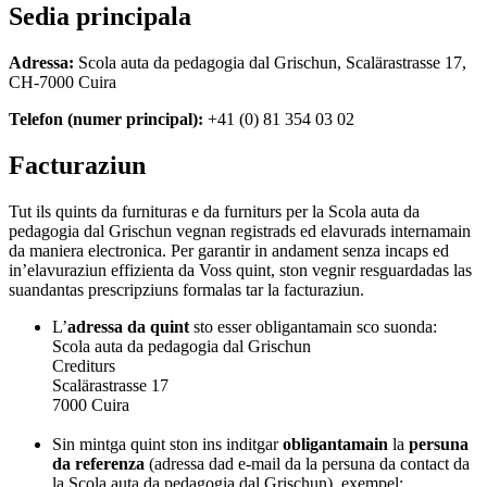
Sedia principala
Adressa:
Scola auta da pedagogia dal Grischun, Scalärastrasse 17,
CH-7000 Cuira
Telefon (numer principal):
+41 (0) 81 354 03 02
Facturaziun
Tut ils quints da furnituras e da furniturs per la Scola auta da
pedagogia dal Grischun vegnan registrads ed elavurads internamain
da maniera electronica. Per garantir in andament senza incaps ed
in’elavuraziun effizienta da Voss quint, ston vegnir resguardadas las
suandantas prescripziuns formalas tar la facturaziun.
L’
adressa da quint
sto esser obligantamain sco suonda:
Scola auta da pedagogia dal Grischun
Crediturs
Scalärastrasse 17
7000 Cuira
Sin mintga quint ston ins inditgar
obligantamain
la
persuna
da referenza
(adressa dad e-mail da la persuna da contact da
la Scola auta da pedagogia dal Grischun), exempel: