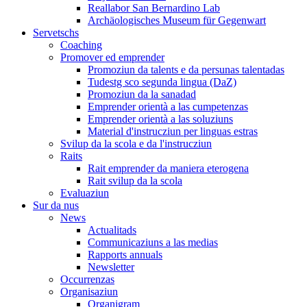
Reallabor San Bernardino Lab
Archäologisches Museum für Gegenwart
Servetschs
Coaching
Promover ed emprender
Promoziun da talents e da persunas talentadas
Tudestg sco segunda lingua (DaZ)
Promoziun da la sanadad
Emprender orientà a las cumpetenzas
Emprender orientà a las soluziuns
Material d'instrucziun per linguas estras
Svilup da la scola e da l'instrucziun
Raits
Rait emprender da maniera eterogena
Rait svilup da la scola
Evaluaziun
Sur da nus
News
Actualitads
Communicaziuns a las medias
Rapports annuals
Newsletter
Occurrenzas
Organisaziun
Organigram