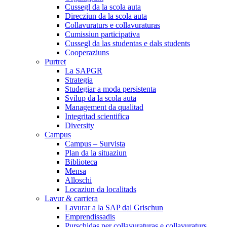
Cussegl da la scola auta
Direcziun da la scola auta
Collavuraturs e collavuraturas
Cumissiun participativa
Cussegl da las studentas e dals students
Cooperaziuns
Purtret
La SAPGR
Strategia
Studegiar a moda persistenta
Svilup da la scola auta
Management da qualitad
Integritad scientifica
Diversity
Campus
Campus – Survista
Plan da la situaziun
Biblioteca
Mensa
Alloschi
Locaziun da localitads
Lavur & carriera
Lavurar a la SAP dal Grischun
Emprendissadis
Purschidas per collavuraturas e collavuraturs