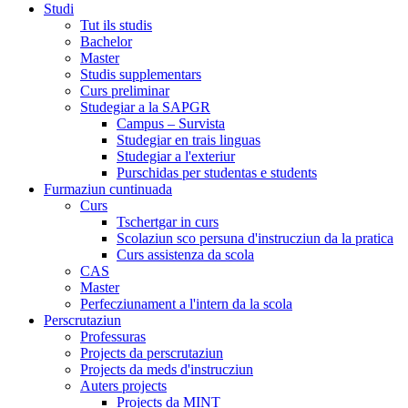
Studi
Tut ils studis
Bachelor
Master
Studis supplementars
Curs preliminar
Studegiar a la SAPGR
Campus – Survista
Studegiar en trais linguas
Studegiar a l'exteriur
Purschidas per studentas e students
Furmaziun cuntinuada
Curs
Tschertgar in curs
Scolaziun sco persuna d'instrucziun da la pratica
Curs assistenza da scola
CAS
Master
Perfecziunament a l'intern da la scola
Perscrutaziun
Professuras
Projects da perscrutaziun
Projects da meds d'instrucziun
Auters projects
Projects da MINT