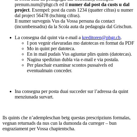
prenum.num@phgr.ch ed il
numer dal post da custs u dal
project
. Exempel: post da custs 1234 (quatter cifras) u numer
dal project 56478 (tschintg cifras).
Il numer survegnis Vus da Vossa persuna da contact
(incumbensadra) da la Scola auta da pedagogia dal Grischun.
La consegna dal quint via e-mail a
kreditoren@phgr.ch
.
I pon vegnir elavuradas mo datotecas en format da PDF
Mo in quint per datoteca.
En in mail pudais Vus agiuntar plirs quints (datotecas).
Nagina spediziun dubla via e-mail e via postala.
Per plaschair examinar scontos pussaivels ed
eventualmain conceder.
Ina consegna per posta duai succeder sur l’adressa da quint
menziunada survart.
Ils quints che n’adempleschan betg questas prescripziuns formalas,
vegnan returnads da nus cun la dumonda da curreger – bun
engraziament per Vossa chapientscha.