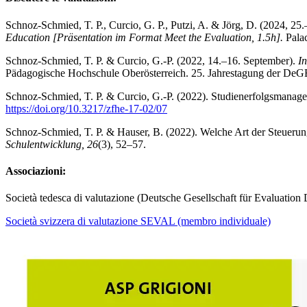
Schnoz-Schmied, T. P., Curcio, G. P., Putzi, A. & Jörg, D. (2024, 25
Education [Präsentation im Format Meet the Evaluation, 1.5h].
Palac
Schnoz-Schmied, T. P. & Curcio, G.‑P. (2022, 14.–16. September).
In
Pädagogische Hochschule Oberösterreich. 25. Jahrestagung der DeGEva
Schnoz-Schmied, T. P. & Curcio, G.‑P. (2022). Studienerfolgsmanage
https://doi.org/10.3217/zfhe-17-02/07
Schnoz-Schmied, T. P. & Hauser, B. (2022). Welche Art der Steuerun
Schulentwicklung, 26
(3), 52–57.
Associazioni:
Società tedesca di valutazione (Deutsche Gesellschaft für Evaluati
Società svizzera di valutazione SEVAL (membro individuale)