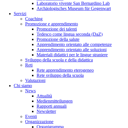
Laboratorio vivente San Bernardino Lab
Archäologisches Museum für Gegenwart
Servizi
Coaching
Promozione e apprendimento
Promozione dei talenti
Tedesco come lingua seconda (DaZ)
Promozione della salute
Apprendimento orientato alle competenze
Apprendimento orientato alle soluzioni
Materiali didattici per le lingue straniere
Sviluppo della scuola e della didattica
Reti
Rete apprendimento eterogeneo
Rete sviluppo della scuola
Valutazioni
Chi siamo
News
Attualità
Medienmitteilungen
Rapporti annuali
Newsletter
Eventi
Organizzazione
Organigramma