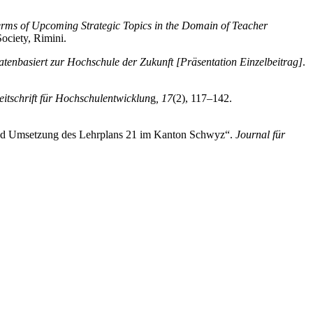
erms of Upcoming Strategic Topics in the Domain of Teacher
ociety, Rimini.
datenbasiert zur Hochschule der Zukunft [Präsentation Einzelbeitrag]
.
eitschrift für Hochschulentwicklun
g
, 17
(2), 117–142.
g und Umsetzung des Lehrplans 21 im Kanton Schwyz“.
Journal für