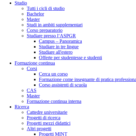
Studio
Tutti i cicli di studio
Bachelor
Master
Studi in ambiti supplementari
Corso preparatorio
Studiare presso l‘ASPGR
Campus – Panoramica
Studiare in tre lingue
Studiare all'estero
Offerte per studentesse e studenti
Formazione continua
Corsi
Cerca un corso
Formazione come insegnante di pratica professiona
Corso assistenti di scuola
CAS
Master
Formazione continua interna
Ricerca
Cattedre universitarie
Progetti di ricerca
Progetti mezzi didattici
Altri progetti
Progetti MINT