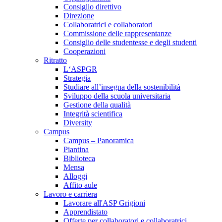
Consiglio direttivo
Direzione
Collaboratrici e collaboratori
Commissione delle rappresentanze
Consiglio delle studentesse e degli studenti
Cooperazioni
Ritratto
L‘ASPGR
Strategia
Studiare all’insegna della sostenibilità
Sviluppo della scuola universitaria
Gestione della qualità
Integrità scientifica
Diversity
Campus
Campus – Panoramica
Piantina
Biblioteca
Mensa
Alloggi
Affito aule
Lavoro e carriera
Lavorare all'ASP Grigioni
Apprendistato
Offerte per collaboratori e collaboratrici