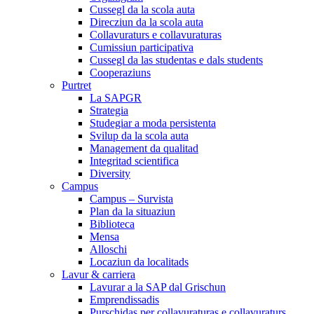
Cussegl da la scola auta
Direcziun da la scola auta
Collavuraturs e collavuraturas
Cumissiun participativa
Cussegl da las studentas e dals students
Cooperaziuns
Purtret
La SAPGR
Strategia
Studegiar a moda persistenta
Svilup da la scola auta
Management da qualitad
Integritad scientifica
Diversity
Campus
Campus – Survista
Plan da la situaziun
Biblioteca
Mensa
Alloschi
Locaziun da localitads
Lavur & carriera
Lavurar a la SAP dal Grischun
Emprendissadis
Purschidas per collavuraturas e collavuraturs