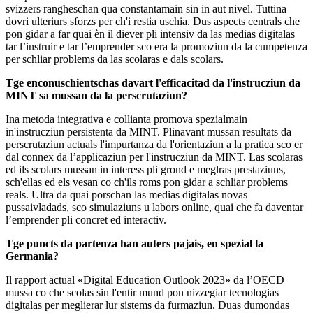
svizzers rangheschan qua constantamain sin in aut nivel. Tuttina
dovri ulteriurs sforzs per ch'i restia uschia. Dus aspects centrals che
pon gidar a far quai èn il diever pli intensiv da las medias digitalas
tar l’instruir e tar l’emprender sco era la promoziun da la cumpetenza
per schliar problems da las scolaras e dals scolars.
Tge enconuschientschas davart l'efficacitad da l'instrucziun da
MINT sa mussan da la perscrutaziun?
Ina metoda integrativa e collianta promova spezialmain
in'instrucziun persistenta da MINT. Plinavant mussan resultats da
perscrutaziun actuals l'impurtanza da l'orientaziun a la pratica sco er
dal connex da l’applicaziun per l'instrucziun da MINT. Las scolaras
ed ils scolars mussan in interess pli grond e meglras prestaziuns,
sch'ellas ed els vesan co ch'ils roms pon gidar a schliar problems
reals. Ultra da quai porschan las medias digitalas novas
pussaivladads, sco simulaziuns u labors online, quai che fa daventar
l’emprender pli concret ed interactiv.
Tge puncts da partenza han auters pajais, en spezial la
Germania?
Il rapport actual «Digital Education Outlook 2023» da l’OECD
mussa co che scolas sin l'entir mund pon nizzegiar tecnologias
digitalas per meglierar lur sistems da furmaziun. Duas dumondas