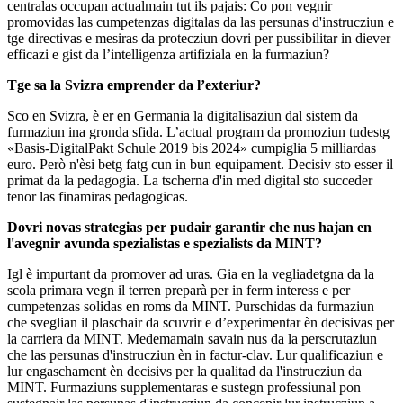
centralas occupan actualmain tut ils pajais: Co pon vegnir
promovidas las cumpetenzas digitalas da las persunas d'instrucziun e
tge directivas e mesiras da protecziun dovri per pussibilitar in diever
efficazi e gist da l’intelligenza artifiziala en la furmaziun?
Tge sa la Svizra emprender da l’exteriur?
Sco en Svizra, è er en Germania la digitalisaziun dal sistem da
furmaziun ina gronda sfida. L’actual program da promoziun tudestg
«Basis-DigitalPakt Schule 2019 bis 2024» cumpiglia 5 milliardas
euro. Però n'èsi betg fatg cun in bun equipament. Decisiv sto esser il
primat da la pedagogia. La tscherna d'in med digital sto succeder
tenor las finamiras pedagogicas.
Dovri novas strategias per pudair garantir che nus hajan en
l'avegnir avunda spezialistas e spezialists da MINT?
Igl è impurtant da promover ad uras. Gia en la vegliadetgna da la
scola primara vegn il terren preparà per in ferm interess e per
cumpetenzas solidas en roms da MINT. Purschidas da furmaziun
che sveglian il plaschair da scuvrir e d’experimentar èn decisivas per
la carriera da MINT. Medemamain savain nus da la perscrutaziun
che las persunas d'instrucziun èn in factur-clav. Lur qualificaziun e
lur engaschament èn decisivs per la qualitad da l'instrucziun da
MINT. Furmaziuns supplementaras e sustegn professiunal pon