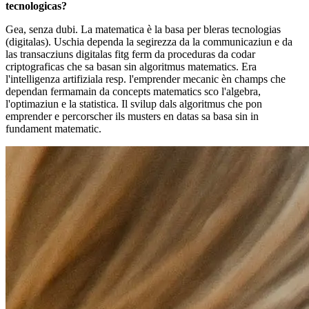
tecnologicas?
Gea, senza dubi. La matematica è la basa per bleras tecnologias
(digitalas). Uschia dependa la segirezza da la communicaziun e da
las transacziuns digitalas fitg ferm da proceduras da codar
criptograficas che sa basan sin algoritmus matematics. Era
l'intelligenza artifiziala resp. l'emprender mecanic èn champs che
dependan fermamain da concepts matematics sco l'algebra,
l'optimaziun e la statistica. Il svilup dals algoritmus che pon
emprender e percorscher ils musters en datas sa basa sin in
fundament matematic.