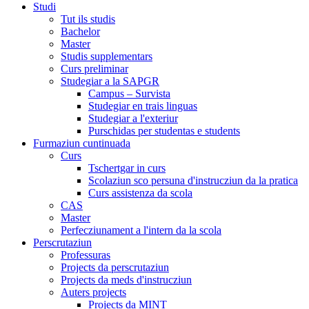
Studi
Tut ils studis
Bachelor
Master
Studis supplementars
Curs preliminar
Studegiar a la SAPGR
Campus – Survista
Studegiar en trais linguas
Studegiar a l'exteriur
Purschidas per studentas e students
Furmaziun cuntinuada
Curs
Tschertgar in curs
Scolaziun sco persuna d'instrucziun da la pratica
Curs assistenza da scola
CAS
Master
Perfecziunament a l'intern da la scola
Perscrutaziun
Professuras
Projects da perscrutaziun
Projects da meds d'instrucziun
Auters projects
Projects da MINT