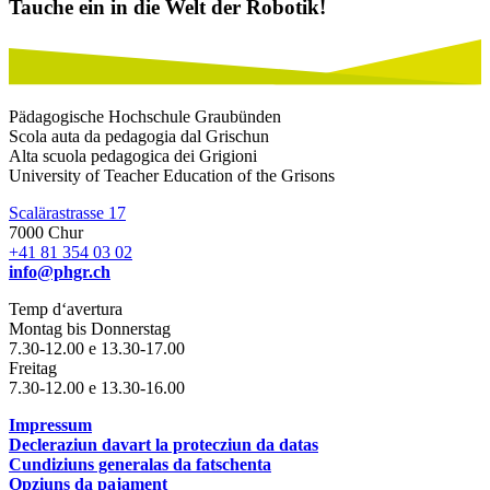
Tauche ein in die Welt der Robotik!
Pädagogische Hochschule Graubünden
Scola auta da pedagogia dal Grischun
Alta scuola pedagogica dei Grigioni
University of Teacher Education of the Grisons
Scalärastrasse 17
7000 Chur
+41 81 354 03 02
info@phgr.ch
Temp d‘avertura
Montag bis Donnerstag
7.30-12.00 e 13.30-17.00
Freitag
7.30-12.00 e 13.30-16.00
Impressum
Decleraziun davart la protecziun da datas
Cundiziuns generalas da fatschenta
Opziuns da pajament