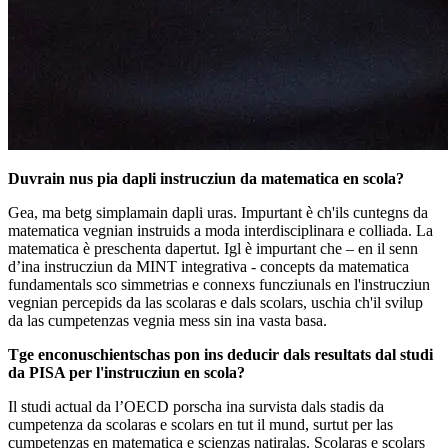
Duvrain nus pia dapli instrucziun da matematica en scola?
Gea, ma betg simplamain dapli uras. Impurtant è ch'ils cuntegns da
matematica vegnian instruids a moda interdisciplinara e colliada. La
matematica è preschenta dapertut. Igl è impurtant che – en il senn
d’ina instrucziun da MINT integrativa - concepts da matematica
fundamentals sco simmetrias e connexs funcziunals en l'instrucziun
vegnian percepids da las scolaras e dals scolars, uschia ch'il svilup
da las cumpetenzas vegnia mess sin ina vasta basa.
Tge enconuschientschas pon ins deducir dals resultats dal studi
da PISA per l'instrucziun en scola?
Il studi actual da l’OECD porscha ina survista dals stadis da
cumpetenza da scolaras e scolars en tut il mund, surtut per las
cumpetenzas en matematica e scienzas natiralas. Scolaras e scolars