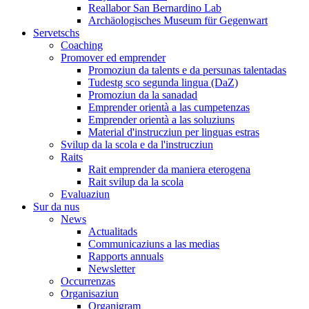
Reallabor San Bernardino Lab
Archäologisches Museum für Gegenwart
Servetschs
Coaching
Promover ed emprender
Promoziun da talents e da persunas talentadas
Tudestg sco segunda lingua (DaZ)
Promoziun da la sanadad
Emprender orientà a las cumpetenzas
Emprender orientà a las soluziuns
Material d'instrucziun per linguas estras
Svilup da la scola e da l'instrucziun
Raits
Rait emprender da maniera eterogena
Rait svilup da la scola
Evaluaziun
Sur da nus
News
Actualitads
Communicaziuns a las medias
Rapports annuals
Newsletter
Occurrenzas
Organisaziun
Organigram