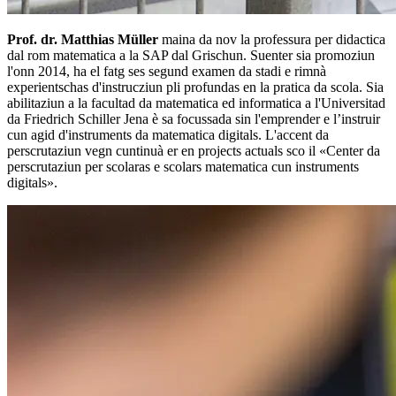
Prof. dr. Matthias Müller
maina da nov la professura per didactica
dal rom matematica a la SAP dal Grischun. Suenter sia promoziun
l'onn 2014, ha el fatg ses segund examen da stadi e rimnà
experientschas d'instrucziun pli profundas en la pratica da scola. Sia
abilitaziun a la facultad da matematica ed informatica a l'Universitad
da Friedrich Schiller Jena è sa focussada sin l'emprender e l’instruir
cun agid d'instruments da matematica digitals. L'accent da
perscrutaziun vegn cuntinuà er en projects actuals sco il «Center da
perscrutaziun per scolaras e scolars matematica cun instruments
digitals».