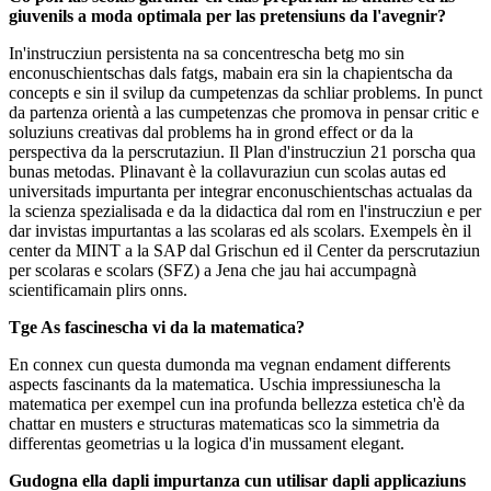
giuvenils a moda optimala per las pretensiuns da l'avegnir?
In'instrucziun persistenta na sa concentrescha betg mo sin
enconuschientschas dals fatgs, mabain era sin la chapientscha da
concepts e sin il svilup da cumpetenzas da schliar problems. In punct
da partenza orientà a las cumpetenzas che promova in pensar critic e
soluziuns creativas dal problems ha in grond effect or da la
perspectiva da la perscrutaziun. Il Plan d'instrucziun 21 porscha qua
bunas metodas. Plinavant è la collavuraziun cun scolas autas ed
universitads impurtanta per integrar enconuschientschas actualas da
la scienza spezialisada e da la didactica dal rom en l'instrucziun e per
dar invistas impurtantas a las scolaras ed als scolars. Exempels èn il
center da MINT a la SAP dal Grischun ed il Center da perscrutaziun
per scolaras e scolars (SFZ) a Jena che jau hai accumpagnà
scientificamain plirs onns.
Tge As fascinescha vi da la matematica?
En connex cun questa dumonda ma vegnan endament differents
aspects fascinants da la matematica. Uschia impressiunescha la
matematica per exempel cun ina profunda bellezza estetica ch'è da
chattar en musters e structuras matematicas sco la simmetria da
differentas geometrias u la logica d'in mussament elegant.
Gudogna ella dapli impurtanza cun utilisar dapli applicaziuns