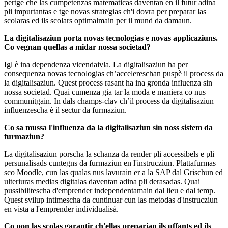
pertge che las cumpetenzas matematicas daventan en il futur adina
pli impurtantas e tge novas strategias ch'i dovra per preparar las
scolaras ed ils scolars optimalmain per il mund da damaun.
La digitalisaziun porta novas tecnologias e novas applicaziuns.
Co vegnan quellas a midar nossa societad?
Igl è ina dependenza vicendaivla. La digitalisaziun ha per
consequenza novas tecnologias ch’accelereschan puspè il process da
la digitalisaziun. Quest process rasant ha ina gronda influenza sin
nossa societad. Quai cumenza gia tar la moda e maniera co nus
communitgain. In dals champs-clav ch’il process da digitalisaziun
influenzescha è il sectur da furmaziun.
Co sa mussa l'influenza da la digitalisaziun sin noss sistem da
furmaziun?
La digitalisaziun porscha la schanza da render pli accessibels e pli
persunalisads cuntegns da furmaziun en l'instrucziun. Plattafurmas
sco Moodle, cun las qualas nus lavurain er a la SAP dal Grischun ed
ulteriuras medias digitalas daventan adina pli derasadas. Quai
pussibilitescha d'emprender independentamain dal lieu e dal temp.
Quest svilup intimescha da cuntinuar cun las metodas d'instrucziun
en vista a l'emprender individualisà.
Co pon las scolas garantir ch'ellas preparian ils uffants ed ils