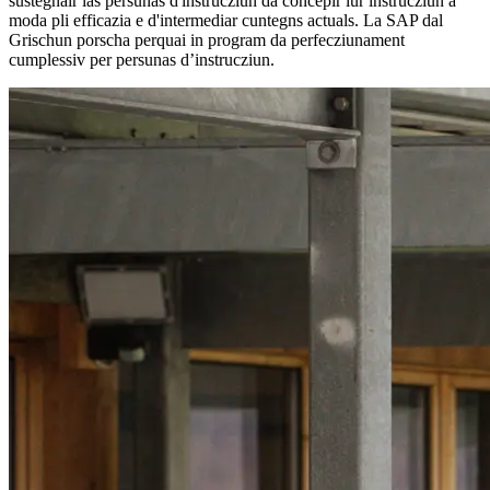
sustegnair las persunas d'instrucziun da concepir lur instrucziun a
moda pli efficazia e d'intermediar cuntegns actuals. La SAP dal
Grischun porscha perquai in program da perfecziunament
cumplessiv per persunas d’instrucziun.