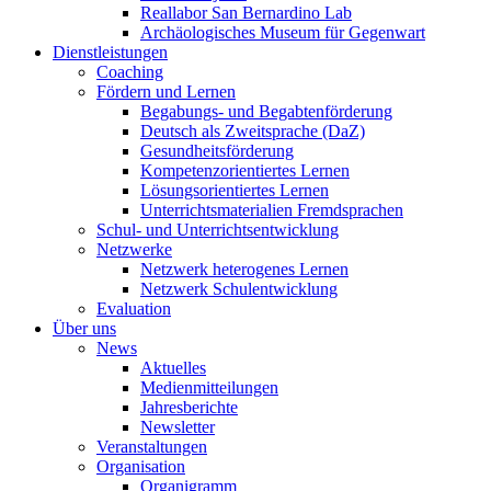
Reallabor San Bernardino Lab
Archäologisches Museum für Gegenwart
Dienstleistungen
Coaching
Fördern und Lernen
Begabungs- und Begabtenförderung
Deutsch als Zweitsprache (DaZ)
Gesundheitsförderung
Kompetenzorientiertes Lernen
Lösungsorientiertes Lernen
Unterrichtsmaterialien Fremdsprachen
Schul- und Unterrichtsentwicklung
Netzwerke
Netzwerk heterogenes Lernen
Netzwerk Schulentwicklung
Evaluation
Über uns
News
Aktuelles
Medienmitteilungen
Jahresberichte
Newsletter
Veranstaltungen
Organisation
Organigramm