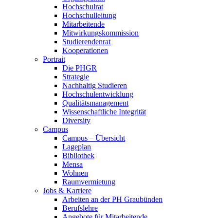
Hochschulrat
Hochschulleitung
Mitarbeitende
Mitwirkungskommission
Studierendenrat
Kooperationen
Portrait
Die PHGR
Strategie
Nachhaltig Studieren
Hochschulentwicklung
Qualitätsmanagement
Wissenschaftliche Integrität
Diversity
Campus
Campus – Übersicht
Lageplan
Bibliothek
Mensa
Wohnen
Raumvermietung
Jobs & Karriere
Arbeiten an der PH Graubünden
Berufslehre
Angebote für Mitarbeitende