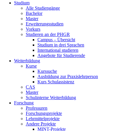
Studium
Alle Studiengänge
Bachelor
Master
Erweiterungsstudien
Vorkurs
Studieren an der PHGR
Campus – Übersicht
Studium in drei Sprachen
International studieren
Angebote für Studierende
Weiterbildung
Kurse
Kurssuche
Ausbildung zur Praxislehrperson
Kurs Schulassistenz
CAS
Master
Schulinterne Weiterbildung
Forschung
Professuren
Forschungsprojekte
Lehrmittelprojekte
Andere Projekte
MINT-Projekte