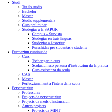
Studi
Tut ils studis
Bachelor
Master
Studis supplementars
Curs preliminar
Studegiar a la SAPGR
Campus – Survista
Studegiar en trais linguas
Studegiar a l'exteriur
Purschidas per studentas e students
Furmaziun cuntinuada
Curs
Tschertgar in curs
Scolaziun sco persuna d'instrucziun da la pratica
Curs assistenza da scola
CAS
Master
Perfecziunament a l'intern da la scola
Perscrutaziun
Professuras
Projects da perscrutaziun
Projects da meds d'instrucziun
Auters projects
Projects da MINT