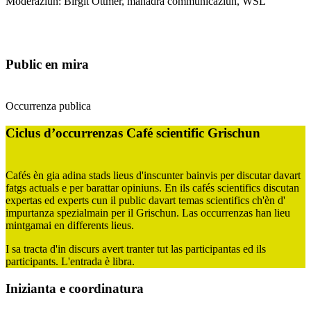
Moderaziun: Birgit Ottmer, manadra communicaziun, WSL
Public en mira
Occurrenza publica
Ciclus d’occurrenzas Café scientific Grischun
Cafés èn gia adina stads lieus d'inscunter bainvis per discutar davart
fatgs actuals e per barattar opiniuns. En ils cafés scientifics discutan
expertas ed experts cun il public davart temas scientifics ch'èn d'
impurtanza spezialmain per il Grischun. Las occurrenzas han lieu
mintgamai en differents lieus.
I sa tracta d'in discurs avert tranter tut las participantas ed ils
participants. L'entrada è libra.
Inizianta e coordinatura