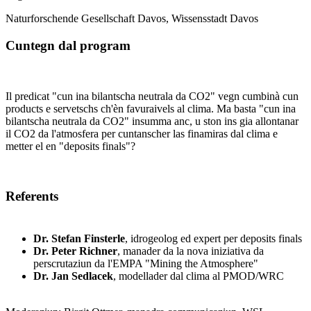
Naturforschende Gesellschaft Davos, Wissensstadt Davos
Cuntegn dal program
Il predicat "cun ina bilantscha neutrala da CO2" vegn cumbinà cun
products e servetschs ch'èn favuraivels al clima. Ma basta "cun ina
bilantscha neutrala da CO2" insumma anc, u ston ins gia allontanar
il CO2 da l'atmosfera per cuntanscher las finamiras dal clima e
metter el en "deposits finals"?
Referents
Dr. Stefan Finsterle
, idrogeolog ed expert per deposits finals
Dr. Peter Richner
, manader da la nova iniziativa da
perscrutaziun da l'EMPA "Mining the Atmosphere"
Dr. Jan Sedlacek
, modellader dal clima al PMOD/WRC