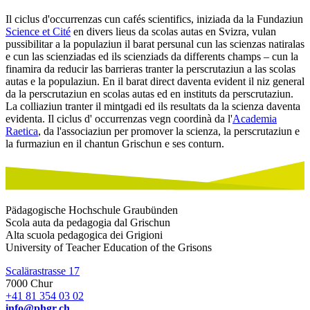
Il ciclus d'occurrenzas cun cafés scientifics, iniziada da la Fundaziun
Science et Cité
en divers lieus da scolas autas en Svizra, vulan
pussibilitar a la populaziun il barat persunal cun las scienzas natiralas
e cun las scienziadas ed ils scienziads da differents champs – cun la
finamira da reducir las barrieras tranter la perscrutaziun a las scolas
autas e la populaziun. En il barat direct daventa evident il niz general
da la perscrutaziun en scolas autas ed en instituts da perscrutaziun.
La colliaziun tranter il mintgadi ed ils resultats da la scienza daventa
evidenta. Il ciclus d' occurrenzas vegn coordinà da l'
Academia
Raetica
, da l'associaziun per promover la scienza, la perscrutaziun e
la furmaziun en il chantun Grischun e ses conturn.
Pädagogische Hochschule Graubünden
Scola auta da pedagogia dal Grischun
Alta scuola pedagogica dei Grigioni
University of Teacher Education of the Grisons
Scalärastrasse 17
7000 Chur
+41 81 354 03 02
info@phgr.ch