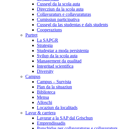
Cussegl da la scola auta
Direcziun da la scola auta
Collavuraturs e collavuraturas
Cumissiun participativa
Cussegl da las studentas e dals students
Cooperaziuns
Purtret
La SAPGR
Strategia
Studegiar a moda persistenta
Svilup da la scola auta
Management da qualitad
Integritad scientifica
Diversity
Campus
Campus – Survista
Plan da la situaziun
Biblioteca
Mensa
Alloschi
Locaziun da localitads
Lavur & carriera
Lavurar a la SAP dal Grischun
Emprendissadis
Purschidas per collavuraturas e collavuraturs