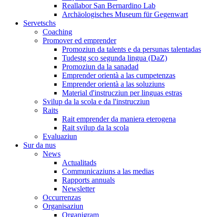
Reallabor San Bernardino Lab
Archäologisches Museum für Gegenwart
Servetschs
Coaching
Promover ed emprender
Promoziun da talents e da persunas talentadas
Tudestg sco segunda lingua (DaZ)
Promoziun da la sanadad
Emprender orientà a las cumpetenzas
Emprender orientà a las soluziuns
Material d'instrucziun per linguas estras
Svilup da la scola e da l'instrucziun
Raits
Rait emprender da maniera eterogena
Rait svilup da la scola
Evaluaziun
Sur da nus
News
Actualitads
Communicaziuns a las medias
Rapports annuals
Newsletter
Occurrenzas
Organisaziun
Organigram