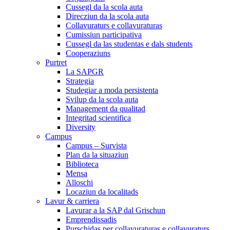
Cussegl da la scola auta
Direcziun da la scola auta
Collavuraturs e collavuraturas
Cumissiun participativa
Cussegl da las studentas e dals students
Cooperaziuns
Purtret
La SAPGR
Strategia
Studegiar a moda persistenta
Svilup da la scola auta
Management da qualitad
Integritad scientifica
Diversity
Campus
Campus – Survista
Plan da la situaziun
Biblioteca
Mensa
Alloschi
Locaziun da localitads
Lavur & carriera
Lavurar a la SAP dal Grischun
Emprendissadis
Purschidas per collavuraturas e collavuraturs