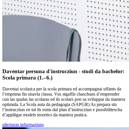
Daventar persuna d'instrucziun - studi da bachelor:
Scola primara (1.–6.)
Daventai scolast:a per la scola primara ed accumpagnai uffants da
l’emprima fin sisavla classa. Vus stgaffis chaschuns d’emprender
cun las qualas las scolaras ed ils scolars pon sa sviluppar da maniera
optimala. La Scola auta da pedagogia (SAPGR) As prepara sin
l’instrucziun en tut ils roms dal plan d’instrucziun e pussibilitescha
d’applitgar models teoretics da maniera pratica.
ulteriuras infurmaziuns