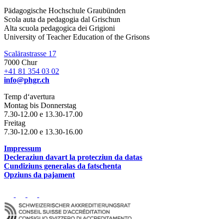
Pädagogische Hochschule Graubünden
Scola auta da pedagogia dal Grischun
Alta scuola pedagogica dei Grigioni
University of Teacher Education of the Grisons
Scalärastrasse 17
7000 Chur
+41 81 354 03 02
info@phgr.ch
Temp d‘avertura
Montag bis Donnerstag
7.30-12.00 e 13.30-17.00
Freitag
7.30-12.00 e 13.30-16.00
Impressum
Decleraziun davart la protecziun da datas
Cundiziuns generalas da fatschenta
Opziuns da pajament