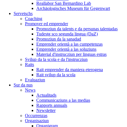
Reallabor San Bernardino Lab
Archäologisches Museum für Gegenwart
Servetschs
Coaching
Promover ed emprender
Promoziun da talents e da persunas talentadas
Tudestg sco segunda lingua (DaZ)
Promoziun da la sanadad
Emprender orientà a las cumpetenzas
Emprender orientà a las soluziuns
Material d'instrucziun per linguas estras
Svilup da la scola e da l'instrucziun
Raits
Rait emprender da maniera eterogena
Rait svilup da la scola
Evaluaziun
Sur da nus
News
Actualitads
Communicaziuns a las medias
Rapports annuals
Newsletter
Occurrenzas
Organisaziun
Organigram