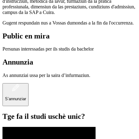
d'instrucziun, metodica da lavur, furmaziun da la pratica
professiunala, dimensiun da las prestaziuns, cundiziuns d'admissiun,
campus da la SAP a Cuira.
Gugent respundain nus a Vossas dumondas a la fin da l'occurrenza.
Public en mira
Persunas interessadas per ils studis da bachelor
Annunzia
As annunziai ussa per la saira d’infurmaziun.
S’annunziar
Tge fa il studi uschè unic?