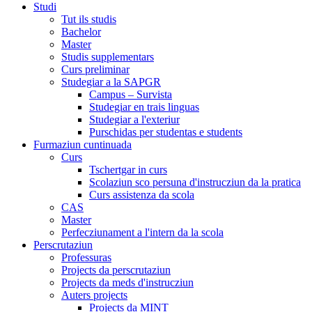
Studi
Tut ils studis
Bachelor
Master
Studis supplementars
Curs preliminar
Studegiar a la SAPGR
Campus – Survista
Studegiar en trais linguas
Studegiar a l'exteriur
Purschidas per studentas e students
Furmaziun cuntinuada
Curs
Tschertgar in curs
Scolaziun sco persuna d'instrucziun da la pratica
Curs assistenza da scola
CAS
Master
Perfecziunament a l'intern da la scola
Perscrutaziun
Professuras
Projects da perscrutaziun
Projects da meds d'instrucziun
Auters projects
Projects da MINT