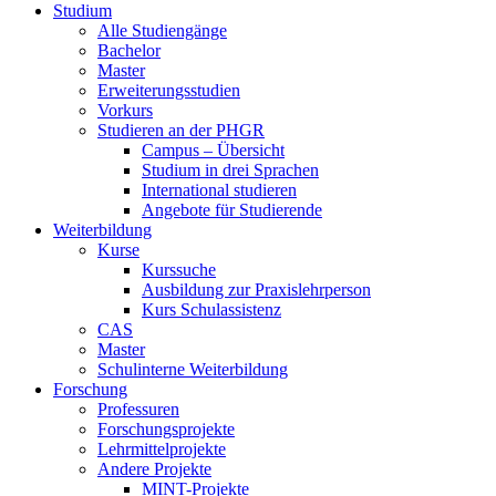
Studium
Alle Studiengänge
Bachelor
Master
Erweiterungsstudien
Vorkurs
Studieren an der PHGR
Campus – Übersicht
Studium in drei Sprachen
International studieren
Angebote für Studierende
Weiterbildung
Kurse
Kurssuche
Ausbildung zur Praxislehrperson
Kurs Schulassistenz
CAS
Master
Schulinterne Weiterbildung
Forschung
Professuren
Forschungsprojekte
Lehrmittelprojekte
Andere Projekte
MINT-Projekte