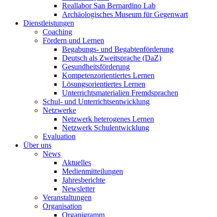
Reallabor San Bernardino Lab
Archäologisches Museum für Gegenwart
Dienstleistungen
Coaching
Fördern und Lernen
Begabungs- und Begabtenförderung
Deutsch als Zweitsprache (DaZ)
Gesundheitsförderung
Kompetenzorientiertes Lernen
Lösungsorientiertes Lernen
Unterrichtsmaterialien Fremdsprachen
Schul- und Unterrichtsentwicklung
Netzwerke
Netzwerk heterogenes Lernen
Netzwerk Schulentwicklung
Evaluation
Über uns
News
Aktuelles
Medienmitteilungen
Jahresberichte
Newsletter
Veranstaltungen
Organisation
Organigramm