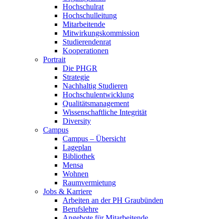
Hochschulrat
Hochschulleitung
Mitarbeitende
Mitwirkungskommission
Studierendenrat
Kooperationen
Portrait
Die PHGR
Strategie
Nachhaltig Studieren
Hochschulentwicklung
Qualitätsmanagement
Wissenschaftliche Integrität
Diversity
Campus
Campus – Übersicht
Lageplan
Bibliothek
Mensa
Wohnen
Raumvermietung
Jobs & Karriere
Arbeiten an der PH Graubünden
Berufslehre
Angebote für Mitarbeitende