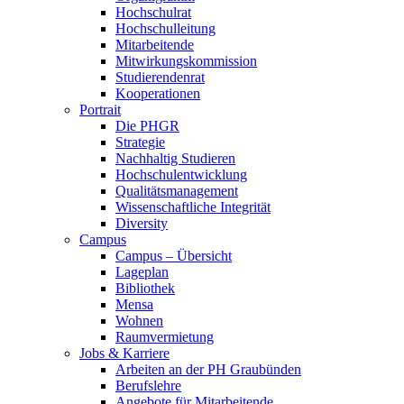
Hochschulrat
Hochschulleitung
Mitarbeitende
Mitwirkungskommission
Studierendenrat
Kooperationen
Portrait
Die PHGR
Strategie
Nachhaltig Studieren
Hochschulentwicklung
Qualitätsmanagement
Wissenschaftliche Integrität
Diversity
Campus
Campus – Übersicht
Lageplan
Bibliothek
Mensa
Wohnen
Raumvermietung
Jobs & Karriere
Arbeiten an der PH Graubünden
Berufslehre
Angebote für Mitarbeitende