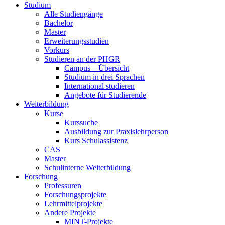
Studium
Alle Studiengänge
Bachelor
Master
Erweiterungsstudien
Vorkurs
Studieren an der PHGR
Campus – Übersicht
Studium in drei Sprachen
International studieren
Angebote für Studierende
Weiterbildung
Kurse
Kurssuche
Ausbildung zur Praxislehrperson
Kurs Schulassistenz
CAS
Master
Schulinterne Weiterbildung
Forschung
Professuren
Forschungsprojekte
Lehrmittelprojekte
Andere Projekte
MINT-Projekte