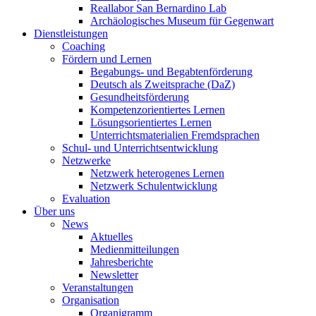
Reallabor San Bernardino Lab
Archäologisches Museum für Gegenwart
Dienstleistungen
Coaching
Fördern und Lernen
Begabungs- und Begabtenförderung
Deutsch als Zweitsprache (DaZ)
Gesundheitsförderung
Kompetenzorientiertes Lernen
Lösungsorientiertes Lernen
Unterrichtsmaterialien Fremdsprachen
Schul- und Unterrichtsentwicklung
Netzwerke
Netzwerk heterogenes Lernen
Netzwerk Schulentwicklung
Evaluation
Über uns
News
Aktuelles
Medienmitteilungen
Jahresberichte
Newsletter
Veranstaltungen
Organisation
Organigramm