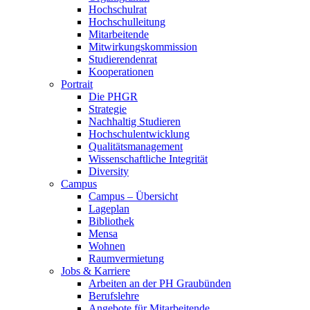
Hochschulrat
Hochschulleitung
Mitarbeitende
Mitwirkungskommission
Studierendenrat
Kooperationen
Portrait
Die PHGR
Strategie
Nachhaltig Studieren
Hochschulentwicklung
Qualitätsmanagement
Wissenschaftliche Integrität
Diversity
Campus
Campus – Übersicht
Lageplan
Bibliothek
Mensa
Wohnen
Raumvermietung
Jobs & Karriere
Arbeiten an der PH Graubünden
Berufslehre
Angebote für Mitarbeitende