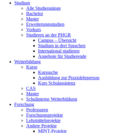
Studium
Alle Studiengänge
Bachelor
Master
Erweiterungsstudien
Vorkurs
Studieren an der PHGR
Campus – Übersicht
Studium in drei Sprachen
International studieren
Angebote für Studierende
Weiterbildung
Kurse
Kurssuche
Ausbildung zur Praxislehrperson
Kurs Schulassistenz
CAS
Master
Schulinterne Weiterbildung
Forschung
Professuren
Forschungsprojekte
Lehrmittelprojekte
Andere Projekte
MINT-Projekte