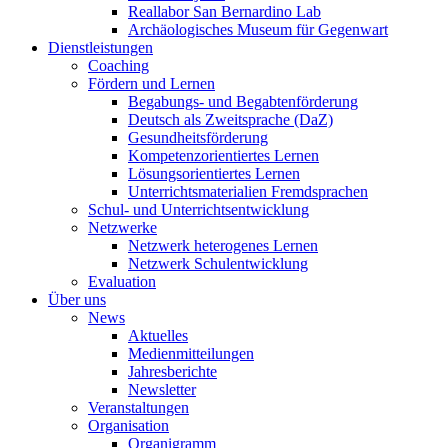
Reallabor San Bernardino Lab
Archäologisches Museum für Gegenwart
Dienstleistungen
Coaching
Fördern und Lernen
Begabungs- und Begabtenförderung
Deutsch als Zweitsprache (DaZ)
Gesundheitsförderung
Kompetenzorientiertes Lernen
Lösungsorientiertes Lernen
Unterrichtsmaterialien Fremdsprachen
Schul- und Unterrichtsentwicklung
Netzwerke
Netzwerk heterogenes Lernen
Netzwerk Schulentwicklung
Evaluation
Über uns
News
Aktuelles
Medienmitteilungen
Jahresberichte
Newsletter
Veranstaltungen
Organisation
Organigramm