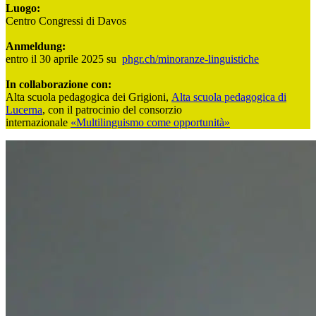
Luogo:
Centro Congressi di Davos
Anmeldung:
entro il 30 aprile 2025 su
phgr.ch/minoranze-linguistiche
In collaborazione con:
Alta scuola pedagogica dei Grigioni,
Alta scuola pedagogica di
Lucerna
, con il patrocinio del consorzio
internazionale
«Multilinguismo come opportunità»