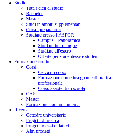
Studio
Tutti i cicli di studio
Bachelor
Master
Studi in ambiti supplementari
Corso preparatorio
Studiare presso l‘ASPGR
Campus – Panoramica
Studiare in tre lingue
Studiare all'estero
Offerte per studentesse e studenti
Formazione continua
Corsi
Cerca un corso
Formazione come insegnante di pratica
professionale
Corso assistenti di scuola
CAS
Master
Formazione continua interna
Ricerca
Cattedre universitarie
Progetti di ricerca
Progetti mezzi didattici
Altri progetti