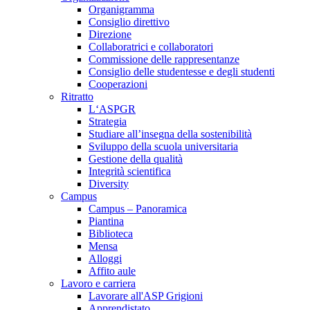
Organigramma
Consiglio direttivo
Direzione
Collaboratrici e collaboratori
Commissione delle rappresentanze
Consiglio delle studentesse e degli studenti
Cooperazioni
Ritratto
L‘ASPGR
Strategia
Studiare all’insegna della sostenibilità
Sviluppo della scuola universitaria
Gestione della qualità
Integrità scientifica
Diversity
Campus
Campus – Panoramica
Piantina
Biblioteca
Mensa
Alloggi
Affito aule
Lavoro e carriera
Lavorare all'ASP Grigioni
Apprendistato