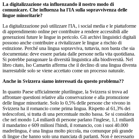
La digitalizzazione sta influenzando il nostro modo di
comunicare. Che influenza ha l'IA sulla sopravvivenza delle
lingue minoritarie?
La digitalizzazione può utilizzare l'IA, i social media e le piattaforme
di apprendimento online per contribuire a rendere accessibili alle
generazioni future le lingue in pericolo. Gli archivi linguistici digitali
possono anche contribuire a rivitalizzare le lingue a rischio di
estinzione. Perché una lingua sopravviva, tuttavia, non basta che sia
documentata: deve essere parlata dalle persone nella vita quotidiana.
Si potrebbe paragonare la diversità linguistica alla biodiversità. Nel
libro citato, Iso Camartin afferma che il declino di una lingua diventa
inarrestabile solo se viene accettato come un processo naturale.
Anche in Svizzera siamo interessati da questo problema??
In quanto Paese ufficialmente plurilingue, la Svizzera si trova ad
affrontare questioni relative alla conservazione e alla promozione
delle lingue minoritarie. Solo lo 0,5% delle persone che vivono in
Svizzera ha il romancio come prima lingua. Rispetto al 61,3% dei
tedescofoni, si tratta di una percentuale molto bassa. Se si considera
che nel mondo 1,4 miliardi di persone parlano l'inglese, 1,1 miliardi
il mandarino e 609 milioni l'hindi, il romancio, con i suoi 40.000
madrelingua, è una lingua molto piccola, ma comunque più grande
di lingue che hanno solo una manciata di parlanti. Non è necessario