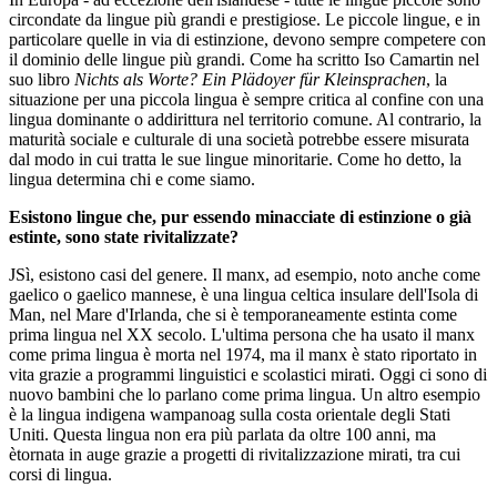
circondate da lingue più grandi e prestigiose. Le piccole lingue, e in
particolare quelle in via di estinzione, devono sempre competere con
il dominio delle lingue più grandi. Come ha scritto Iso Camartin nel
suo libro
Nichts als Worte? Ein Plädoyer für Kleinsprachen
, la
situazione per una piccola lingua è sempre critica al confine con una
lingua dominante o addirittura nel territorio comune. Al contrario, la
maturità sociale e culturale di una società potrebbe essere misurata
dal modo in cui tratta le sue lingue minoritarie. Come ho detto, la
lingua determina chi e come siamo.
Esistono lingue che, pur essendo minacciate di estinzione o già
estinte, sono state rivitalizzate?
JSì, esistono casi del genere. Il manx, ad esempio, noto anche come
gaelico o gaelico mannese, è una lingua celtica insulare dell'Isola di
Man, nel Mare d'Irlanda, che si è temporaneamente estinta come
prima lingua nel XX secolo. L'ultima persona che ha usato il manx
come prima lingua è morta nel 1974, ma il manx è stato riportato in
vita grazie a programmi linguistici e scolastici mirati. Oggi ci sono di
nuovo bambini che lo parlano come prima lingua. Un altro esempio
è la lingua indigena wampanoag sulla costa orientale degli Stati
Uniti. Questa lingua non era più parlata da oltre 100 anni, ma
ètornata in auge grazie a progetti di rivitalizzazione mirati, tra cui
corsi di lingua.