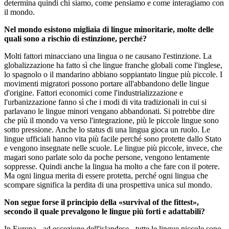
determina quindi chi siamo, come pensiamo e come interagiamo con
il mondo.
Nel mondo esistono migliaia di lingue minoritarie, molte delle
quali sono a rischio di estinzione, perché?
Molti fattori minacciano una lingua o ne causano l'estinzione. La
globalizzazione ha fatto sì che lingue franche globali come l'inglese,
lo spagnolo o il mandarino abbiano soppiantato lingue più piccole. I
movimenti migratori possono portare all'abbandono delle lingue
d'origine. Fattori economici come l'industrializzazione e
l'urbanizzazione fanno sì che i modi di vita tradizionali in cui si
parlavano le lingue minori vengano abbandonati. Si potrebbe dire
che più il mondo va verso l'integrazione, più le piccole lingue sono
sotto pressione. Anche lo status di una lingua gioca un ruolo. Le
lingue ufficiali hanno vita più facile perché sono protette dallo Stato
e vengono insegnate nelle scuole. Le lingue più piccole, invece, che
magari sono parlate solo da poche persone, vengono lentamente
soppresse. Quindi anche la lingua ha molto a che fare con il potere.
Ma ogni lingua merita di essere protetta, perché ogni lingua che
scompare significa la perdita di una prospettiva unica sul mondo.
Non segue forse il principio della «survival of the fittest»,
secondo il quale prevalgono le lingue più forti e adattabili?
In Europa - ad eccezione dell'islandese - tutte le lingue piccole sono