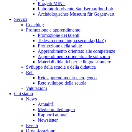
Progetti MINT
Laboratorio vivente San Bernardino Lab
Archäologisches Museum für Gegenwart
Servizi
Coaching
Promozione e apprendimento
Promozione dei talenti
Tedesco come lingua seconda (DaZ)
Promozione della salute
Apprendimento orientato alle competenze
Apprendimento orientato alle soluzioni
Materiali didattici per le lingue straniere
Sviluppo della scuola e della didattica
Reti
Rete apprendimento eterogeneo
Rete sviluppo della scuola
Valutazioni
Chi siamo
News
Attualità
Medienmitteilungen
Rapporti annuali
Newsletter
Eventi
Organizzazione