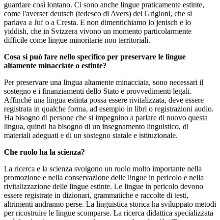
guardare così lontano. Ci sono anche lingue praticamente estinte,
come l'averser deutsch (tedesco di Avers) dei Grigioni, che si
parlava a Juf o a Cresta. E non dimentichiamo lo jenisch e lo
yiddish, che in Svizzera vivono un momento particolarmente
difficile come lingue minoritarie non territoriali.
Cosa si può fare nello specifico per preservare le lingue
altamente minacciate o estinte?
Per preservare una lingua altamente minacciata, sono necessari il
sostegno e i finanziamenti dello Stato e provvedimenti legali.
Affinché una lingua estinta possa essere rivitalizzata, deve essere
registrata in qualche forma, ad esempio in libri o registrazioni audio.
Ha bisogno di persone che si impegnino a parlare di nuovo questa
lingua, quindi ha bisogno di un insegnamento linguistico, di
materiali adeguati e di un sostegno statale e istituzionale.
Che ruolo ha la scienza?
La ricerca e la scienza svolgono un ruolo molto importante nella
promozione e nella conservazione delle lingue in pericolo e nella
rivitalizzazione delle lingue estinte. Le lingue in pericolo devono
essere registrate in dizionari, grammatiche e raccolte di testi,
altrimenti andranno perse. La linguistica storica ha sviluppato metodi
per ricostruire le lingue scomparse. La ricerca didattica specializzata