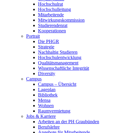
Hochschulrat
Hochschulleitung
Mitarbeitende
Mitwirkungskommission
Studierendenrat
Kooperationen
Portrait
Die PHGR
Strategie
Nachhaltig Studieren
Hochschulentwicklung
Qualitätsmanagement
Wissenschaftliche Integrität
Diversity
Campus
Campus – Übersicht
Lageplan
Bibliothek
Mensa
Wohnen
Raumvermietung
Jobs & Karriere
Arbeiten an der PH Graubünden
Berufslehre
Angebote für Mitarbeitende