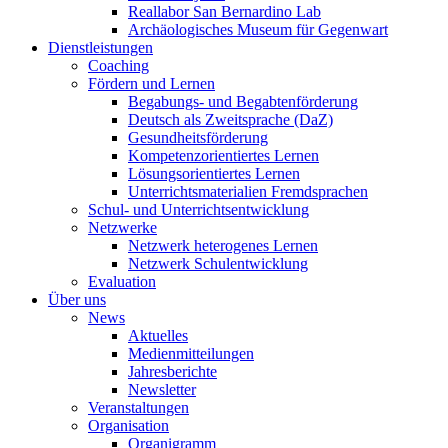
Reallabor San Bernardino Lab
Archäologisches Museum für Gegenwart
Dienstleistungen
Coaching
Fördern und Lernen
Begabungs- und Begabtenförderung
Deutsch als Zweitsprache (DaZ)
Gesundheitsförderung
Kompetenzorientiertes Lernen
Lösungsorientiertes Lernen
Unterrichtsmaterialien Fremdsprachen
Schul- und Unterrichtsentwicklung
Netzwerke
Netzwerk heterogenes Lernen
Netzwerk Schulentwicklung
Evaluation
Über uns
News
Aktuelles
Medienmitteilungen
Jahresberichte
Newsletter
Veranstaltungen
Organisation
Organigramm