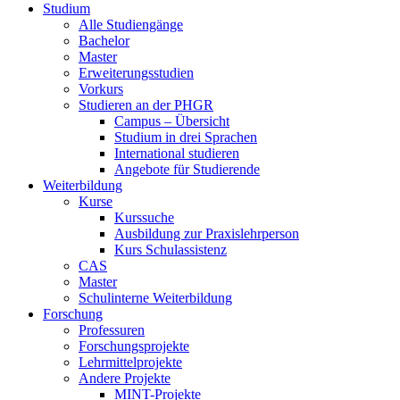
Studium
Alle Studiengänge
Bachelor
Master
Erweiterungsstudien
Vorkurs
Studieren an der PHGR
Campus – Übersicht
Studium in drei Sprachen
International studieren
Angebote für Studierende
Weiterbildung
Kurse
Kurssuche
Ausbildung zur Praxislehrperson
Kurs Schulassistenz
CAS
Master
Schulinterne Weiterbildung
Forschung
Professuren
Forschungsprojekte
Lehrmittelprojekte
Andere Projekte
MINT-Projekte