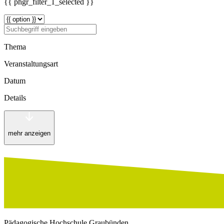
{{ phgr_filter_1_selected }}
Thema
Veranstaltungsart
Datum
Details
mehr anzeigen
Pädagogische Hochschule Graubünden