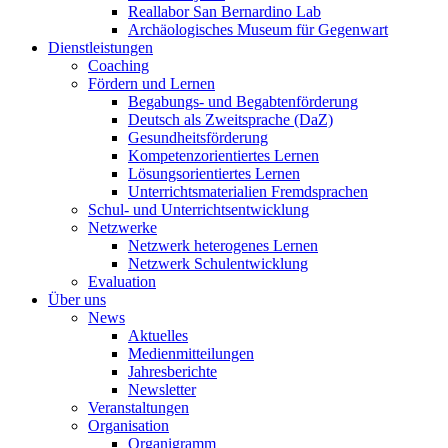
Reallabor San Bernardino Lab
Archäologisches Museum für Gegenwart
Dienstleistungen
Coaching
Fördern und Lernen
Begabungs- und Begabtenförderung
Deutsch als Zweitsprache (DaZ)
Gesundheitsförderung
Kompetenzorientiertes Lernen
Lösungsorientiertes Lernen
Unterrichtsmaterialien Fremdsprachen
Schul- und Unterrichtsentwicklung
Netzwerke
Netzwerk heterogenes Lernen
Netzwerk Schulentwicklung
Evaluation
Über uns
News
Aktuelles
Medienmitteilungen
Jahresberichte
Newsletter
Veranstaltungen
Organisation
Organigramm