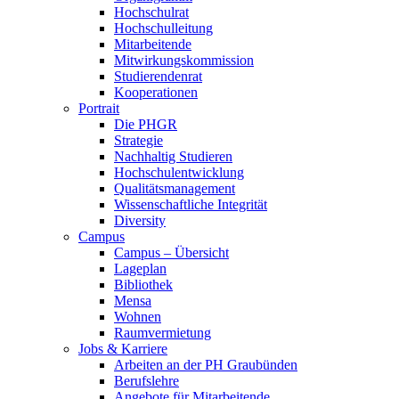
Hochschulrat
Hochschulleitung
Mitarbeitende
Mitwirkungskommission
Studierendenrat
Kooperationen
Portrait
Die PHGR
Strategie
Nachhaltig Studieren
Hochschulentwicklung
Qualitätsmanagement
Wissenschaftliche Integrität
Diversity
Campus
Campus – Übersicht
Lageplan
Bibliothek
Mensa
Wohnen
Raumvermietung
Jobs & Karriere
Arbeiten an der PH Graubünden
Berufslehre
Angebote für Mitarbeitende