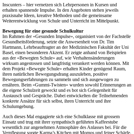
Inscunters – hier vernetzen sich Lehrpersonen in Kursen und
erhalten spannende Impulse. In den Angeboten stehen jeweils
praxisnahe Ideen, kreative Methoden und die gemeinsame
Weiterentwicklung von Schule und Unterricht im Mittelpunkt.
Bewegung für eine gesunde Schulkultur
Im Rahmen der «Gesunden Impulse», organisiert von der Fachstelle
Gesundheitsförderung, setzte die Anwesenheit von Dr. Tim
Hartmann, Lehrbeauftragter an der Medizinischen Fakultät der Uni
Basel, einen besonderen Akzent. Er zeigte anhand von Beispielen
aus der «Bewegten Schule» auf, wie Verhaltensänderungen
wirksam angestossen und langfristig verankert werden können. Mit
dem Projekt «Bewegte Schule» erhalten Kinder genügend Raum,
ihren natürlichen Bewegungsdrang auszuleben, positive
Bewegungserfahrungen zu sammeln und sich ausgewogen zu
ernähren. Beim «Gummi-Twisten» wurden sowohl Erinnerungen an
die eigene Schulzeit geweckt und es bot sich Gelegenheit für
Austausch und Gespräche. Dabei entwickelten die Teilnehmenden
konkrete Ansätze für sich selbst, ihren Unterricht und ihre
Schulumgebung.
Auch dieses Mal engagierte sich eine Schulklasse mit grossem
Einsatz und trug mit ihrer sympathisch geführten Kaffeestube
wesentlich zur angenehmen Atmosphäre des Anlasses bei. Für die
Verpflegung sorgte Karma’s Kitchen mit Momos und feiner Schärfe,