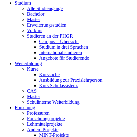
Studium
Alle Studiengänge
Bachelor
Master
Erweiterungsstudien
Vorkurs
Studieren an der PHGR
Campus – Übersicht
Studium in drei Sprachen
International studieren
Angebote für Studierende
Weiterbildung
Kurse
Kurssuche
Ausbildung zur Praxislehrperson
Kurs Schulassistenz
CAS
Master
Schulinterne Weiterbildung
Forschung
Professuren
Forschungsprojekte
Lehrmittelprojekte
Andere Projekte
MINT-Projekte