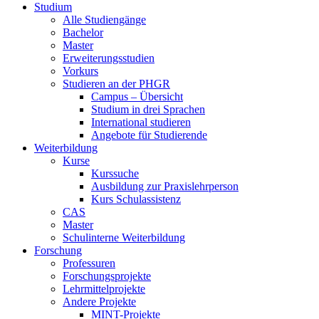
Studium
Alle Studiengänge
Bachelor
Master
Erweiterungsstudien
Vorkurs
Studieren an der PHGR
Campus – Übersicht
Studium in drei Sprachen
International studieren
Angebote für Studierende
Weiterbildung
Kurse
Kurssuche
Ausbildung zur Praxislehrperson
Kurs Schulassistenz
CAS
Master
Schulinterne Weiterbildung
Forschung
Professuren
Forschungsprojekte
Lehrmittelprojekte
Andere Projekte
MINT-Projekte