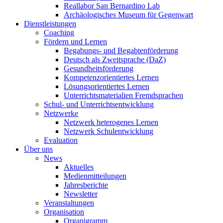
Reallabor San Bernardino Lab
Archäologisches Museum für Gegenwart
Dienstleistungen
Coaching
Fördern und Lernen
Begabungs- und Begabtenförderung
Deutsch als Zweitsprache (DaZ)
Gesundheitsförderung
Kompetenzorientiertes Lernen
Lösungsorientiertes Lernen
Unterrichtsmaterialien Fremdsprachen
Schul- und Unterrichtsentwicklung
Netzwerke
Netzwerk heterogenes Lernen
Netzwerk Schulentwicklung
Evaluation
Über uns
News
Aktuelles
Medienmitteilungen
Jahresberichte
Newsletter
Veranstaltungen
Organisation
Organigramm