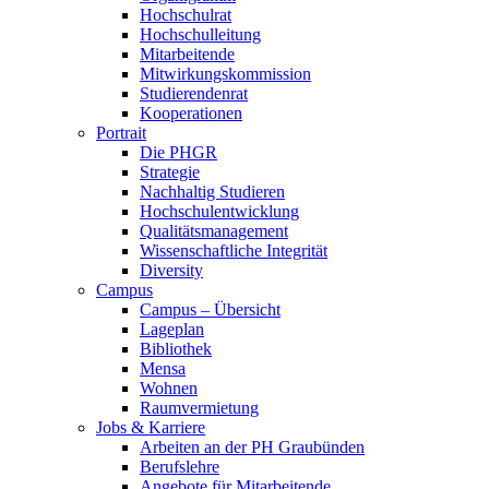
Hochschulrat
Hochschulleitung
Mitarbeitende
Mitwirkungskommission
Studierendenrat
Kooperationen
Portrait
Die PHGR
Strategie
Nachhaltig Studieren
Hochschulentwicklung
Qualitätsmanagement
Wissenschaftliche Integrität
Diversity
Campus
Campus – Übersicht
Lageplan
Bibliothek
Mensa
Wohnen
Raumvermietung
Jobs & Karriere
Arbeiten an der PH Graubünden
Berufslehre
Angebote für Mitarbeitende