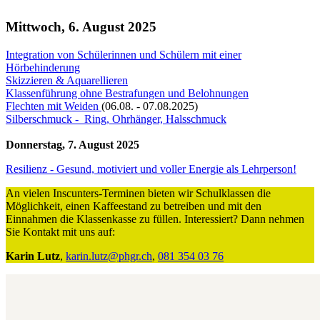
Mittwoch, 6. August 2025
Integration von Schülerinnen und Schülern mit einer
Hörbehinderung
Skizzieren & Aquarellieren
Klassenführung ohne Bestrafungen und Belohnungen
Flechten mit Weiden
(06.08. - 07.08.2025)
Silberschmuck - Ring, Ohrhänger, Halsschmuck
Donnerstag, 7. August 2025
Resilienz - Gesund, motiviert und voller Energie als Lehrperson!
An vielen Inscunters-Terminen bieten wir Schulklassen die
Möglichkeit, einen Kaffeestand zu betreiben und mit den
Einnahmen die Klassenkasse zu füllen. Interessiert? Dann nehmen
Sie Kontakt mit uns auf:
Karin Lutz
,
karin.lutz@phgr.ch
,
081 354 03 76