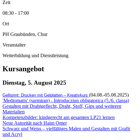
Zeit
08:30 - 17:00
Ort
PH Graubünden, Chur
Veranstalter
Weiterbildung und Dienstleistung
Kursangebot
Dienstag, 5. August 2025
(04.08.-05.08.2025)
Gelliprint: Drucken mit Gelplatten – Kreativkurs
'Mediomatix' (surmiran) - Introducziun obligatorica (5./6. classa)
Gestalten mit Drahtgeflecht, Draht, Stoff, Gips und weiteren
Materialien
Kompetenzbilder: kindgerecht am gesamten LP21 lernen
Neue Autorität nach Haim Omer
Schwarz und Weiss – vielfältiges Malen und Gestalten mit Grafit
und Acryl