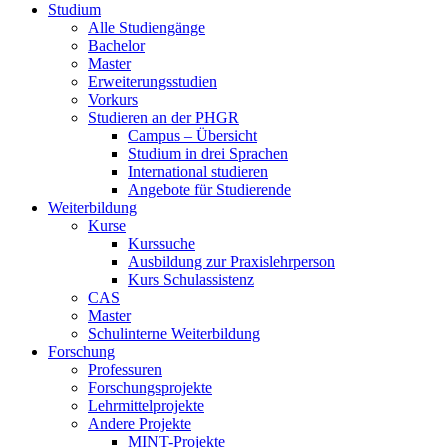
Studium
Alle Studiengänge
Bachelor
Master
Erweiterungsstudien
Vorkurs
Studieren an der PHGR
Campus – Übersicht
Studium in drei Sprachen
International studieren
Angebote für Studierende
Weiterbildung
Kurse
Kurssuche
Ausbildung zur Praxislehrperson
Kurs Schulassistenz
CAS
Master
Schulinterne Weiterbildung
Forschung
Professuren
Forschungsprojekte
Lehrmittelprojekte
Andere Projekte
MINT-Projekte