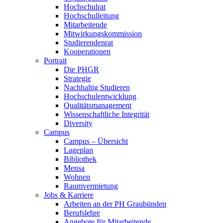
Hochschulrat
Hochschulleitung
Mitarbeitende
Mitwirkungskommission
Studierendenrat
Kooperationen
Portrait
Die PHGR
Strategie
Nachhaltig Studieren
Hochschulentwicklung
Qualitätsmanagement
Wissenschaftliche Integrität
Diversity
Campus
Campus – Übersicht
Lageplan
Bibliothek
Mensa
Wohnen
Raumvermietung
Jobs & Karriere
Arbeiten an der PH Graubünden
Berufslehre
Angebote für Mitarbeitende