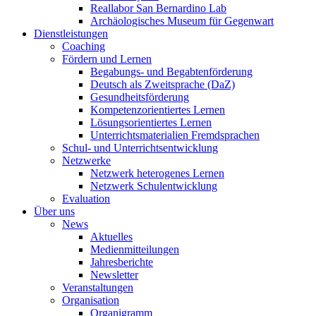
Reallabor San Bernardino Lab
Archäologisches Museum für Gegenwart
Dienstleistungen
Coaching
Fördern und Lernen
Begabungs- und Begabtenförderung
Deutsch als Zweitsprache (DaZ)
Gesundheitsförderung
Kompetenzorientiertes Lernen
Lösungsorientiertes Lernen
Unterrichtsmaterialien Fremdsprachen
Schul- und Unterrichtsentwicklung
Netzwerke
Netzwerk heterogenes Lernen
Netzwerk Schulentwicklung
Evaluation
Über uns
News
Aktuelles
Medienmitteilungen
Jahresberichte
Newsletter
Veranstaltungen
Organisation
Organigramm