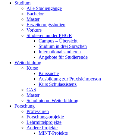
Studium
Alle Studiengänge
Bachelor
Master
Erweiterungsstudien
Vorkurs
Studieren an der PHGR
Campus – Übersicht
Studium in drei Sprachen
International studieren
Angebote für Studierende
Weiterbildung
Kurse
Kurssuche
Ausbildung zur Praxislehrperson
Kurs Schulassistenz
CAS
Master
Schulinterne Weiterbildung
Forschung
Professuren
Forschungsprojekte
Lehrmittelprojekte
Andere Projekte
MINT-Projekte