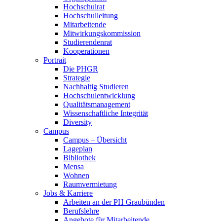
Hochschulrat
Hochschulleitung
Mitarbeitende
Mitwirkungskommission
Studierendenrat
Kooperationen
Portrait
Die PHGR
Strategie
Nachhaltig Studieren
Hochschulentwicklung
Qualitätsmanagement
Wissenschaftliche Integrität
Diversity
Campus
Campus – Übersicht
Lageplan
Bibliothek
Mensa
Wohnen
Raumvermietung
Jobs & Karriere
Arbeiten an der PH Graubünden
Berufslehre
Angebote für Mitarbeitende