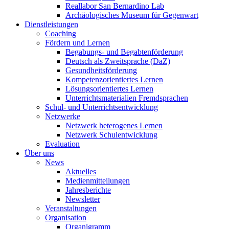
Reallabor San Bernardino Lab
Archäologisches Museum für Gegenwart
Dienstleistungen
Coaching
Fördern und Lernen
Begabungs- und Begabtenförderung
Deutsch als Zweitsprache (DaZ)
Gesundheitsförderung
Kompetenzorientiertes Lernen
Lösungsorientiertes Lernen
Unterrichtsmaterialien Fremdsprachen
Schul- und Unterrichtsentwicklung
Netzwerke
Netzwerk heterogenes Lernen
Netzwerk Schulentwicklung
Evaluation
Über uns
News
Aktuelles
Medienmitteilungen
Jahresberichte
Newsletter
Veranstaltungen
Organisation
Organigramm