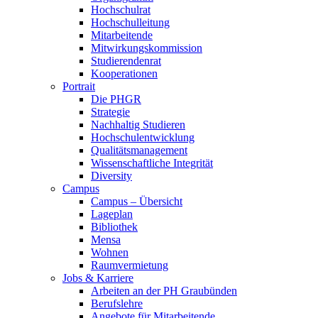
Hochschulrat
Hochschulleitung
Mitarbeitende
Mitwirkungskommission
Studierendenrat
Kooperationen
Portrait
Die PHGR
Strategie
Nachhaltig Studieren
Hochschulentwicklung
Qualitätsmanagement
Wissenschaftliche Integrität
Diversity
Campus
Campus – Übersicht
Lageplan
Bibliothek
Mensa
Wohnen
Raumvermietung
Jobs & Karriere
Arbeiten an der PH Graubünden
Berufslehre
Angebote für Mitarbeitende