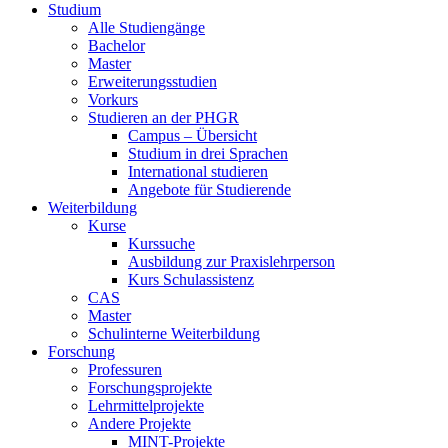
Studium
Alle Studiengänge
Bachelor
Master
Erweiterungsstudien
Vorkurs
Studieren an der PHGR
Campus – Übersicht
Studium in drei Sprachen
International studieren
Angebote für Studierende
Weiterbildung
Kurse
Kurssuche
Ausbildung zur Praxislehrperson
Kurs Schulassistenz
CAS
Master
Schulinterne Weiterbildung
Forschung
Professuren
Forschungsprojekte
Lehrmittelprojekte
Andere Projekte
MINT-Projekte