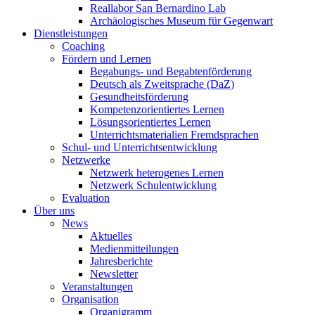
Reallabor San Bernardino Lab
Archäologisches Museum für Gegenwart
Dienstleistungen
Coaching
Fördern und Lernen
Begabungs- und Begabtenförderung
Deutsch als Zweitsprache (DaZ)
Gesundheitsförderung
Kompetenzorientiertes Lernen
Lösungsorientiertes Lernen
Unterrichtsmaterialien Fremdsprachen
Schul- und Unterrichtsentwicklung
Netzwerke
Netzwerk heterogenes Lernen
Netzwerk Schulentwicklung
Evaluation
Über uns
News
Aktuelles
Medienmitteilungen
Jahresberichte
Newsletter
Veranstaltungen
Organisation
Organigramm