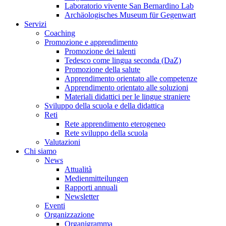
Laboratorio vivente San Bernardino Lab
Archäologisches Museum für Gegenwart
Servizi
Coaching
Promozione e apprendimento
Promozione dei talenti
Tedesco come lingua seconda (DaZ)
Promozione della salute
Apprendimento orientato alle competenze
Apprendimento orientato alle soluzioni
Materiali didattici per le lingue straniere
Sviluppo della scuola e della didattica
Reti
Rete apprendimento eterogeneo
Rete sviluppo della scuola
Valutazioni
Chi siamo
News
Attualità
Medienmitteilungen
Rapporti annuali
Newsletter
Eventi
Organizzazione
Organigramma