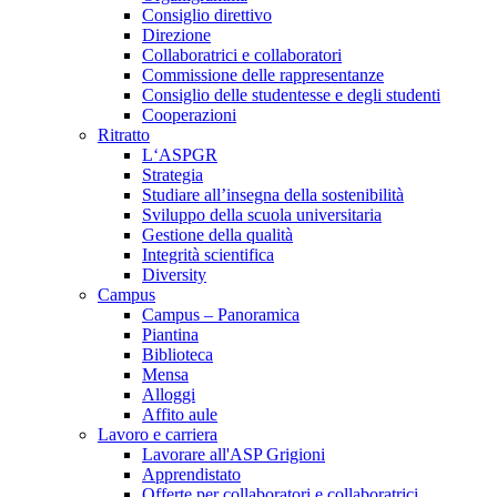
Consiglio direttivo
Direzione
Collaboratrici e collaboratori
Commissione delle rappresentanze
Consiglio delle studentesse e degli studenti
Cooperazioni
Ritratto
L‘ASPGR
Strategia
Studiare all’insegna della sostenibilità
Sviluppo della scuola universitaria
Gestione della qualità
Integrità scientifica
Diversity
Campus
Campus – Panoramica
Piantina
Biblioteca
Mensa
Alloggi
Affito aule
Lavoro e carriera
Lavorare all'ASP Grigioni
Apprendistato
Offerte per collaboratori e collaboratrici