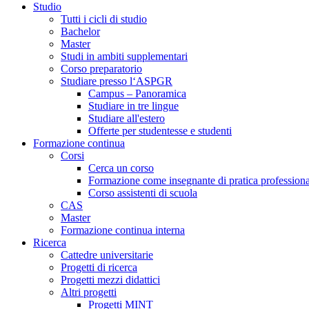
Studio
Tutti i cicli di studio
Bachelor
Master
Studi in ambiti supplementari
Corso preparatorio
Studiare presso l‘ASPGR
Campus – Panoramica
Studiare in tre lingue
Studiare all'estero
Offerte per studentesse e studenti
Formazione continua
Corsi
Cerca un corso
Formazione come insegnante di pratica professiona
Corso assistenti di scuola
CAS
Master
Formazione continua interna
Ricerca
Cattedre universitarie
Progetti di ricerca
Progetti mezzi didattici
Altri progetti
Progetti MINT