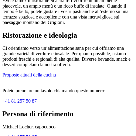
Avete fame? Il ristorante Scaläratreff vi offre in un ambiente
piacevole, un ampio menù e un ricco buffe di insalate. Quando il
tempo è bello, potete gustare i vostri pasti anche all’esterno su una
terrazza spaziosa e accogliente con una vista meravigliosa sul
paesaggio montano dei Grigioni.
Ristorazione e ideologia
Ci orientiamo verso un’alimentazione sana per cui offriamo una
grande varietà di verdure e insalate. Per quanto possibile, usiamo
prodotti freschi e regionali di alta qualità. Diverse bevande, snack e
dessert completano la nostra offerta.
Proposte attuali della cucina
Potete prenotare un tavolo chiamando questo numero:
+41 81 257 50 87
Persona di riferimento
Michael Locher, capocuoco