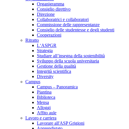
Organigramma
Consiglio direttivo
Direzione
Collaboratrici e collaboratori
Commissione delle rappresentanze
Consiglio delle studentesse e degli studenti
Cooperazioni
Ritratto
L‘ASPGR
Strategia
Studiare all’insegna della sostenibilità
Sviluppo della scuola universitaria
Gestione della qualità
Integrità scientifica
Diversity
Campus
Campus – Panoramica
Piantina
Biblioteca
Mensa
Alloggi
Affito aule
Lavoro e carriera
Lavorare all'ASP Grigioni
Apprendistato