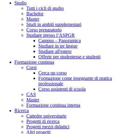
Studio
Tutti i cicli di studio
Bachelor
Master
Studi in ambiti supplementari
Corso preparatorio
Studiare presso l‘ASPGR
Campus – Panoramica
Studiare in tre lingue
Studiare all'estero
Offerte per studentesse e studenti
Formazione continua
Corsi
Cerca un corso
Formazione come insegnante di pratica
professionale
Corso assistenti di scuola
CAS
Master
Formazione continua interna
Ricerca
Cattedre universitarie
Progetti di ricerca
Progetti mezzi didattici
Altri progetti