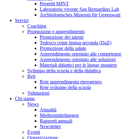
Progetti MINT
Laboratorio vivente San Bernardino Lab
Archäologisches Museum für Gegenwart
Servizi
Coaching
Promozione e apprendimento
Promozione dei talenti
Tedesco come lingua seconda (DaZ)
Promozione della salute
Apprendimento orientato alle competenze
Apprendimento orientato alle soluzioni
Materiali didattici per le lingue straniere
Sviluppo della scuola e della didattica
Reti
Rete apprendimento eterogeneo
Rete sviluppo della scuola
Valutazioni
Chi siamo
News
Attualità
Medienmitteilungen
Rapporti annuali
Newsletter
Eventi
Organizzazione