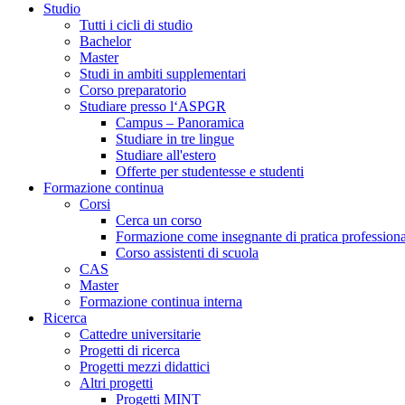
Studio
Tutti i cicli di studio
Bachelor
Master
Studi in ambiti supplementari
Corso preparatorio
Studiare presso l‘ASPGR
Campus – Panoramica
Studiare in tre lingue
Studiare all'estero
Offerte per studentesse e studenti
Formazione continua
Corsi
Cerca un corso
Formazione come insegnante di pratica professiona
Corso assistenti di scuola
CAS
Master
Formazione continua interna
Ricerca
Cattedre universitarie
Progetti di ricerca
Progetti mezzi didattici
Altri progetti
Progetti MINT