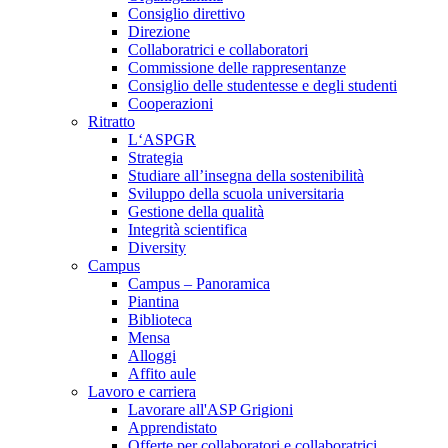
Consiglio direttivo
Direzione
Collaboratrici e collaboratori
Commissione delle rappresentanze
Consiglio delle studentesse e degli studenti
Cooperazioni
Ritratto
L‘ASPGR
Strategia
Studiare all’insegna della sostenibilità
Sviluppo della scuola universitaria
Gestione della qualità
Integrità scientifica
Diversity
Campus
Campus – Panoramica
Piantina
Biblioteca
Mensa
Alloggi
Affito aule
Lavoro e carriera
Lavorare all'ASP Grigioni
Apprendistato
Offerte per collaboratori e collaboratrici