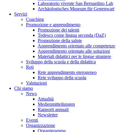
Laboratorio vivente San Bernardino Lab
Archäologisches Museum für Gegenwart
Servizi
Coaching
Promozione e apprendimento
Promozione dei talenti
Tedesco come lingua seconda (DaZ)
Promozione della salute
Apprendimento orientato alle competenze
Apprendimento orientato alle soluzioni
Materiali didattici per le lingue straniere
Sviluppo della scuola e della didattica
Reti
Rete apprendimento eterogeneo
Rete sviluppo della scuola
Valutazioni
Chi siamo
News
Attualità
Medienmitteilungen
Rapporti annuali
Newsletter
Eventi
Organizzazione
Organigramma