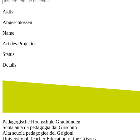
Aktiv
Abgeschlossen
Name
Art des Projektes
Status
Details
Pädagogische Hochschule Graubünden
Scola auta da pedagogia dal Grischun
Alta scuola pedagogica dei Grigioni
University of Teacher Education of the Grisons