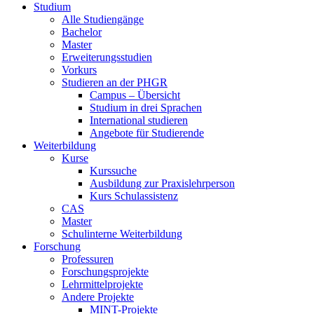
Studium
Alle Studiengänge
Bachelor
Master
Erweiterungsstudien
Vorkurs
Studieren an der PHGR
Campus – Übersicht
Studium in drei Sprachen
International studieren
Angebote für Studierende
Weiterbildung
Kurse
Kurssuche
Ausbildung zur Praxislehrperson
Kurs Schulassistenz
CAS
Master
Schulinterne Weiterbildung
Forschung
Professuren
Forschungsprojekte
Lehrmittelprojekte
Andere Projekte
MINT-Projekte