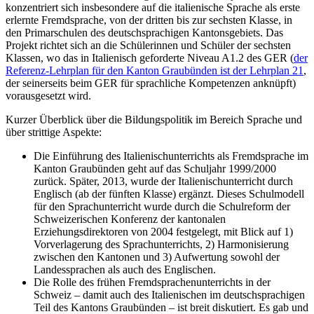
konzentriert sich insbesondere auf die italienische Sprache als erste
erlernte Fremdsprache, von der dritten bis zur sechsten Klasse, in
den Primarschulen des deutschsprachigen Kantonsgebiets. Das
Projekt richtet sich an die Schülerinnen und Schüler der sechsten
Klassen, wo das in Italienisch geforderte Niveau A1.2 des GER (
der
Referenz-Lehrplan für den Kanton Graubünden ist der Lehrplan 21
,
der seinerseits beim GER für sprachliche Kompetenzen anknüpft)
vorausgesetzt wird.
Kurzer Überblick über die Bildungspolitik im Bereich Sprache und
über strittige Aspekte:
Die Einführung des Italienischunterrichts als Fremdsprache im
Kanton Graubünden geht auf das Schuljahr 1999/2000
zurück. Später, 2013, wurde der Italienischunterricht durch
Englisch (ab der fünften Klasse) ergänzt. Dieses Schulmodell
für den Sprachunterricht wurde durch die Schulreform der
Schweizerischen Konferenz der kantonalen
Erziehungsdirektoren von 2004 festgelegt, mit Blick auf 1)
Vorverlagerung des Sprachunterrichts, 2) Harmonisierung
zwischen den Kantonen und 3) Aufwertung sowohl der
Landessprachen als auch des Englischen.
Die Rolle des frühen Fremdsprachenunterrichts in der
Schweiz – damit auch des Italienischen im deutschsprachigen
Teil des Kantons Graubünden – ist breit diskutiert. Es gab und