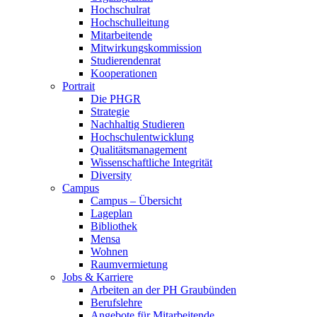
Hochschulrat
Hochschulleitung
Mitarbeitende
Mitwirkungskommission
Studierendenrat
Kooperationen
Portrait
Die PHGR
Strategie
Nachhaltig Studieren
Hochschulentwicklung
Qualitätsmanagement
Wissenschaftliche Integrität
Diversity
Campus
Campus – Übersicht
Lageplan
Bibliothek
Mensa
Wohnen
Raumvermietung
Jobs & Karriere
Arbeiten an der PH Graubünden
Berufslehre
Angebote für Mitarbeitende