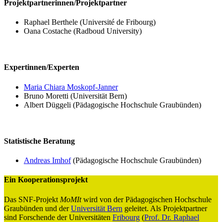
Projektpartnerinnen/Projektpartner
Raphael Berthele (Université de Fribourg)
Oana Costache (Radboud University)
Expertinnen/Experten
Maria Chiara Moskopf-Janner
Bruno Moretti (Universität Bern)
Albert Düggeli (Pädagogische Hochschule Graubünden)
Statistische Beratung
Andreas Imhof
(Pädagogische Hochschule Graubünden)
Ein Kooperationsprojekt
Das SNF-Projekt
MoMIt
wird von der Pädagogischen Hochschule
Graubünden und der
Universität Bern
geleitet. Als Projektpartner
sind Forschende der Universitäten
Fribourg
(
Prof. Dr. Raphael