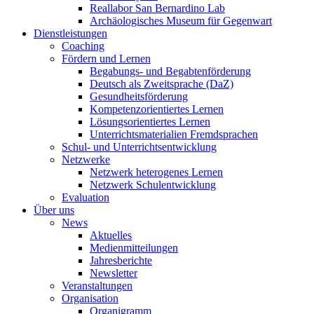
Reallabor San Bernardino Lab
Archäologisches Museum für Gegenwart
Dienstleistungen
Coaching
Fördern und Lernen
Begabungs- und Begabtenförderung
Deutsch als Zweitsprache (DaZ)
Gesundheitsförderung
Kompetenzorientiertes Lernen
Lösungsorientiertes Lernen
Unterrichtsmaterialien Fremdsprachen
Schul- und Unterrichtsentwicklung
Netzwerke
Netzwerk heterogenes Lernen
Netzwerk Schulentwicklung
Evaluation
Über uns
News
Aktuelles
Medienmitteilungen
Jahresberichte
Newsletter
Veranstaltungen
Organisation
Organigramm