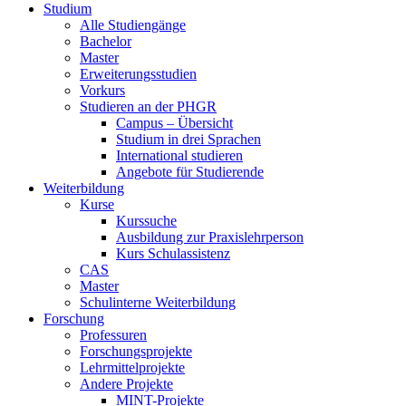
Studium
Alle Studiengänge
Bachelor
Master
Erweiterungsstudien
Vorkurs
Studieren an der PHGR
Campus – Übersicht
Studium in drei Sprachen
International studieren
Angebote für Studierende
Weiterbildung
Kurse
Kurssuche
Ausbildung zur Praxislehrperson
Kurs Schulassistenz
CAS
Master
Schulinterne Weiterbildung
Forschung
Professuren
Forschungsprojekte
Lehrmittelprojekte
Andere Projekte
MINT-Projekte