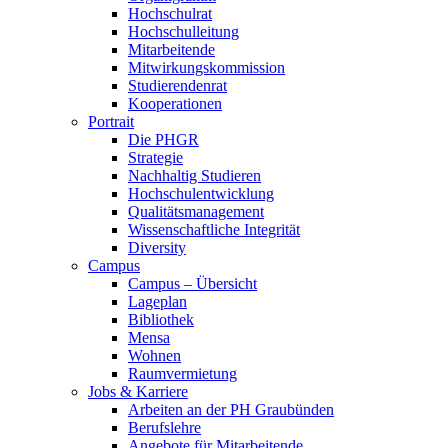
Hochschulrat
Hochschulleitung
Mitarbeitende
Mitwirkungskommission
Studierendenrat
Kooperationen
Portrait
Die PHGR
Strategie
Nachhaltig Studieren
Hochschulentwicklung
Qualitätsmanagement
Wissenschaftliche Integrität
Diversity
Campus
Campus – Übersicht
Lageplan
Bibliothek
Mensa
Wohnen
Raumvermietung
Jobs & Karriere
Arbeiten an der PH Graubünden
Berufslehre
Angebote für Mitarbeitende