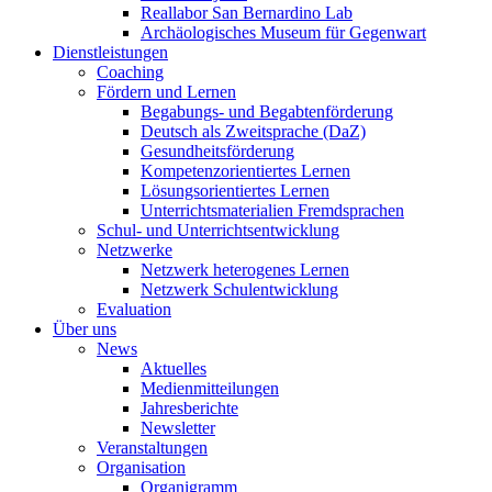
Reallabor San Bernardino Lab
Archäologisches Museum für Gegenwart
Dienstleistungen
Coaching
Fördern und Lernen
Begabungs- und Begabtenförderung
Deutsch als Zweitsprache (DaZ)
Gesundheitsförderung
Kompetenzorientiertes Lernen
Lösungsorientiertes Lernen
Unterrichtsmaterialien Fremdsprachen
Schul- und Unterrichtsentwicklung
Netzwerke
Netzwerk heterogenes Lernen
Netzwerk Schulentwicklung
Evaluation
Über uns
News
Aktuelles
Medienmitteilungen
Jahresberichte
Newsletter
Veranstaltungen
Organisation
Organigramm