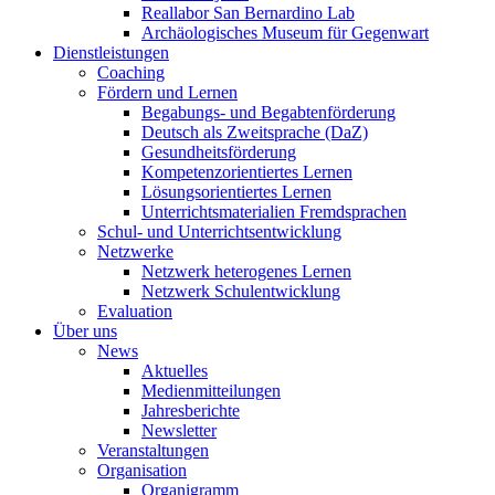
Reallabor San Bernardino Lab
Archäologisches Museum für Gegenwart
Dienstleistungen
Coaching
Fördern und Lernen
Begabungs- und Begabtenförderung
Deutsch als Zweitsprache (DaZ)
Gesundheitsförderung
Kompetenzorientiertes Lernen
Lösungsorientiertes Lernen
Unterrichtsmaterialien Fremdsprachen
Schul- und Unterrichtsentwicklung
Netzwerke
Netzwerk heterogenes Lernen
Netzwerk Schulentwicklung
Evaluation
Über uns
News
Aktuelles
Medienmitteilungen
Jahresberichte
Newsletter
Veranstaltungen
Organisation
Organigramm