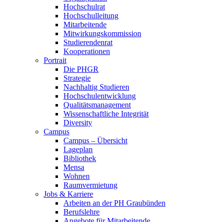
Hochschulrat
Hochschulleitung
Mitarbeitende
Mitwirkungskommission
Studierendenrat
Kooperationen
Portrait
Die PHGR
Strategie
Nachhaltig Studieren
Hochschulentwicklung
Qualitätsmanagement
Wissenschaftliche Integrität
Diversity
Campus
Campus – Übersicht
Lageplan
Bibliothek
Mensa
Wohnen
Raumvermietung
Jobs & Karriere
Arbeiten an der PH Graubünden
Berufslehre
Angebote für Mitarbeitende