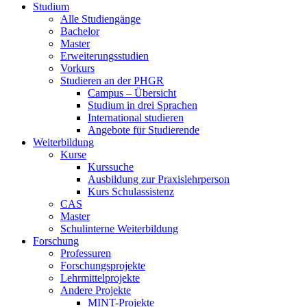
Studium
Alle Studiengänge
Bachelor
Master
Erweiterungsstudien
Vorkurs
Studieren an der PHGR
Campus – Übersicht
Studium in drei Sprachen
International studieren
Angebote für Studierende
Weiterbildung
Kurse
Kurssuche
Ausbildung zur Praxislehrperson
Kurs Schulassistenz
CAS
Master
Schulinterne Weiterbildung
Forschung
Professuren
Forschungsprojekte
Lehrmittelprojekte
Andere Projekte
MINT-Projekte