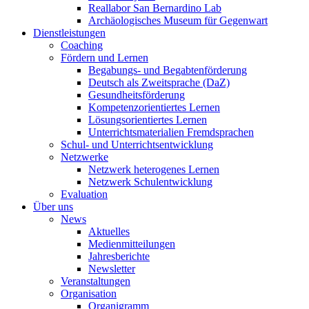
Reallabor San Bernardino Lab
Archäologisches Museum für Gegenwart
Dienstleistungen
Coaching
Fördern und Lernen
Begabungs- und Begabtenförderung
Deutsch als Zweitsprache (DaZ)
Gesundheitsförderung
Kompetenzorientiertes Lernen
Lösungsorientiertes Lernen
Unterrichtsmaterialien Fremdsprachen
Schul- und Unterrichtsentwicklung
Netzwerke
Netzwerk heterogenes Lernen
Netzwerk Schulentwicklung
Evaluation
Über uns
News
Aktuelles
Medienmitteilungen
Jahresberichte
Newsletter
Veranstaltungen
Organisation
Organigramm