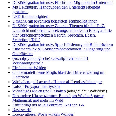
DaZ&Migration intensiv: Flucht und Migration im Unterricht
Mit Leitfiguren/ Handpuppen den Unterricht lebendig
gestalten.
LED it shine brighter!
Umgang mit psychisch belasteten Teamkolleg:innen
DaZ&Migration intensiv: Zentrale Themen für den DaZ-
Unterricht und deren Umsetzungsmethoden in Bezug auf die
vier Sprachkompetenzen (Hören, Sprechen, Lesen,
Schreiben) Teil 2
DaZ&Migration intensiv: Sprachförderung mit Bilderbüchern
Silberschmuck & Goldschmiedetechniken 1: Fingerring und
Oberflächen
(Sozialpsychologische) Gewaltprävention und
Versöhnungsarbeit
Flechten mit Weiden
Churermodell - eine Möglichkeit der Differenzierung im
Unterricht
Wir haben gut Lachen! - Humor als Lernbeschleuniger
LaIsa - Polysport mit System
Vielfältiges Malen und Gestalten
(ausgebucht / Warteliste)
Das andere Klassenzimmer. Einmal pro Woche Sprache,
Mathematik und mehr im Wald
Einführung ins neue Lehrmittel NaTech 1-6
Basisschrift
Logosynthese: Worte wirken Wunder