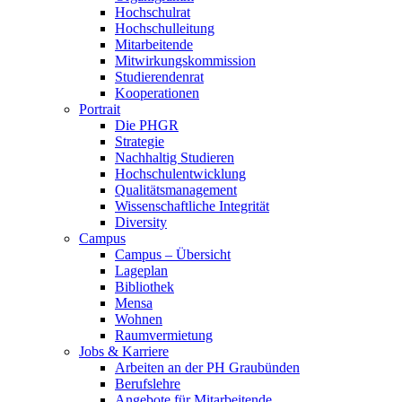
Hochschulrat
Hochschulleitung
Mitarbeitende
Mitwirkungskommission
Studierendenrat
Kooperationen
Portrait
Die PHGR
Strategie
Nachhaltig Studieren
Hochschulentwicklung
Qualitätsmanagement
Wissenschaftliche Integrität
Diversity
Campus
Campus – Übersicht
Lageplan
Bibliothek
Mensa
Wohnen
Raumvermietung
Jobs & Karriere
Arbeiten an der PH Graubünden
Berufslehre
Angebote für Mitarbeitende