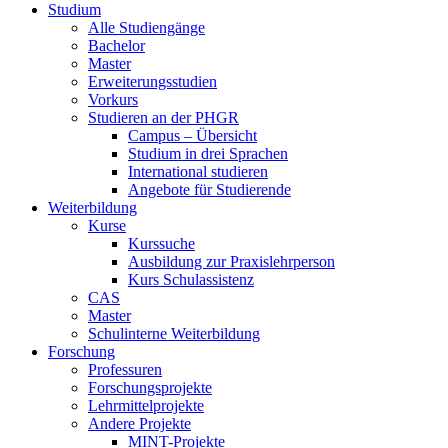
Studium
Alle Studiengänge
Bachelor
Master
Erweiterungsstudien
Vorkurs
Studieren an der PHGR
Campus – Übersicht
Studium in drei Sprachen
International studieren
Angebote für Studierende
Weiterbildung
Kurse
Kurssuche
Ausbildung zur Praxislehrperson
Kurs Schulassistenz
CAS
Master
Schulinterne Weiterbildung
Forschung
Professuren
Forschungsprojekte
Lehrmittelprojekte
Andere Projekte
MINT-Projekte