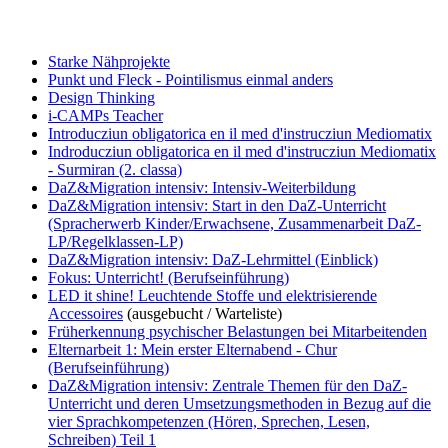
Starke Nähprojekte
Punkt und Fleck - Pointilismus einmal anders
Design Thinking
i-CAMPs Teacher
Introducziun obligatorica en il med d'instrucziun Mediomatix
Indroducziun obligatorica en il med d'instrucziun Mediomatix
- Surmiran (2. classa)
DaZ&Migration intensiv: Intensiv-Weiterbildung
DaZ&Migration intensiv: Start in den DaZ-Unterricht
(Spracherwerb Kinder/Erwachsene, Zusammenarbeit DaZ-
LP/Regelklassen-LP)
DaZ&Migration intensiv: DaZ-Lehrmittel (Einblick)
Fokus: Unterricht! (Berufseinführung)
LED it shine! Leuchtende Stoffe und elektrisierende
Accessoires
(ausgebucht / Warteliste)
Früherkennung psychischer Belastungen bei Mitarbeitenden
Elternarbeit 1: Mein erster Elternabend - Chur
(Berufseinführung)
DaZ&Migration intensiv: Zentrale Themen für den DaZ-
Unterricht und deren Umsetzungsmethoden in Bezug auf die
vier Sprachkompetenzen (Hören, Sprechen, Lesen,
Schreiben) Teil 1