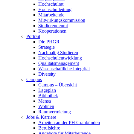
Hochschulrat
Hochschulleitung
Mitarbeitende
Mitwirkungskommission
Studierendenrat
Kooperationen
Portrait
Die PHGR
Strategie
Nachhaltig Studieren
Hochschulentwicklung
Qualitätsmanagement
Wissenschaftliche Integrität
Diversity
Campus
Campus – Übersicht
Lageplan
Bibliothek
Mensa
Wohnen
Raumvermietung
Jobs & Karriere
Arbeiten an der PH Graubünden
Berufslehre
Angebote für Mitarbeitende