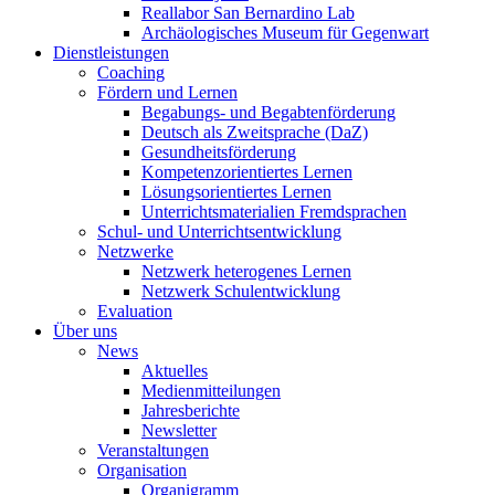
Reallabor San Bernardino Lab
Archäologisches Museum für Gegenwart
Dienstleistungen
Coaching
Fördern und Lernen
Begabungs- und Begabtenförderung
Deutsch als Zweitsprache (DaZ)
Gesundheitsförderung
Kompetenzorientiertes Lernen
Lösungsorientiertes Lernen
Unterrichtsmaterialien Fremdsprachen
Schul- und Unterrichtsentwicklung
Netzwerke
Netzwerk heterogenes Lernen
Netzwerk Schulentwicklung
Evaluation
Über uns
News
Aktuelles
Medienmitteilungen
Jahresberichte
Newsletter
Veranstaltungen
Organisation
Organigramm