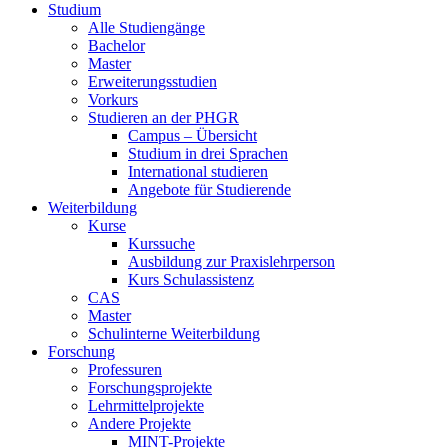
Studium
Alle Studiengänge
Bachelor
Master
Erweiterungsstudien
Vorkurs
Studieren an der PHGR
Campus – Übersicht
Studium in drei Sprachen
International studieren
Angebote für Studierende
Weiterbildung
Kurse
Kurssuche
Ausbildung zur Praxislehrperson
Kurs Schulassistenz
CAS
Master
Schulinterne Weiterbildung
Forschung
Professuren
Forschungsprojekte
Lehrmittelprojekte
Andere Projekte
MINT-Projekte