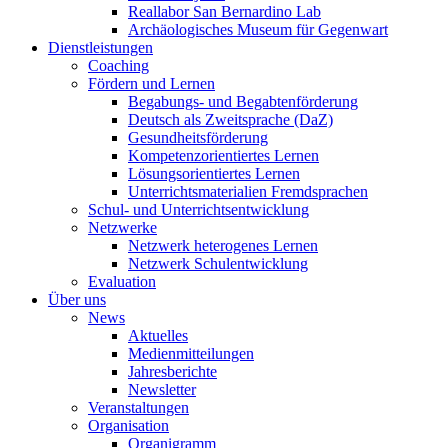
Reallabor San Bernardino Lab
Archäologisches Museum für Gegenwart
Dienstleistungen
Coaching
Fördern und Lernen
Begabungs- und Begabtenförderung
Deutsch als Zweitsprache (DaZ)
Gesundheitsförderung
Kompetenzorientiertes Lernen
Lösungsorientiertes Lernen
Unterrichtsmaterialien Fremdsprachen
Schul- und Unterrichtsentwicklung
Netzwerke
Netzwerk heterogenes Lernen
Netzwerk Schulentwicklung
Evaluation
Über uns
News
Aktuelles
Medienmitteilungen
Jahresberichte
Newsletter
Veranstaltungen
Organisation
Organigramm