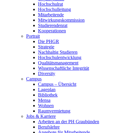
Hochschulrat
Hochschulleitung
Mitarbeitende
Mitwirkungskommission
Studierendenrat
Kooperationen
Portrait
Die PHGR
Strategie
Nachhaltig Studieren
Hochschulentwicklung
Qualitätsmanagement
Wissenschaftliche Integrität
Diversity
Campus
Campus – Übersicht
Lageplan
Bibliothek
Mensa
Wohnen
Raumvermietung
Jobs & Karriere
Arbeiten an der PH Graubünden
Berufslehre
Angebote für Mitarbeitende