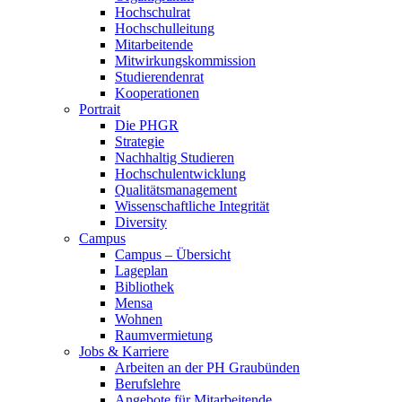
Hochschulrat
Hochschulleitung
Mitarbeitende
Mitwirkungskommission
Studierendenrat
Kooperationen
Portrait
Die PHGR
Strategie
Nachhaltig Studieren
Hochschulentwicklung
Qualitätsmanagement
Wissenschaftliche Integrität
Diversity
Campus
Campus – Übersicht
Lageplan
Bibliothek
Mensa
Wohnen
Raumvermietung
Jobs & Karriere
Arbeiten an der PH Graubünden
Berufslehre
Angebote für Mitarbeitende