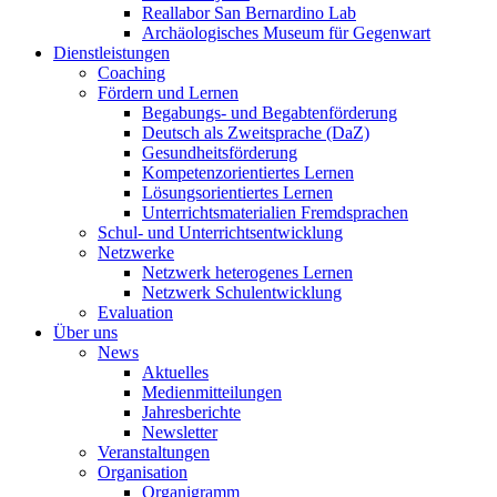
Reallabor San Bernardino Lab
Archäologisches Museum für Gegenwart
Dienstleistungen
Coaching
Fördern und Lernen
Begabungs- und Begabtenförderung
Deutsch als Zweitsprache (DaZ)
Gesundheitsförderung
Kompetenzorientiertes Lernen
Lösungsorientiertes Lernen
Unterrichtsmaterialien Fremdsprachen
Schul- und Unterrichtsentwicklung
Netzwerke
Netzwerk heterogenes Lernen
Netzwerk Schulentwicklung
Evaluation
Über uns
News
Aktuelles
Medienmitteilungen
Jahresberichte
Newsletter
Veranstaltungen
Organisation
Organigramm