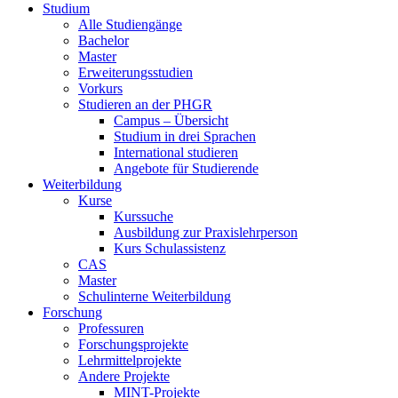
Studium
Alle Studiengänge
Bachelor
Master
Erweiterungsstudien
Vorkurs
Studieren an der PHGR
Campus – Übersicht
Studium in drei Sprachen
International studieren
Angebote für Studierende
Weiterbildung
Kurse
Kurssuche
Ausbildung zur Praxislehrperson
Kurs Schulassistenz
CAS
Master
Schulinterne Weiterbildung
Forschung
Professuren
Forschungsprojekte
Lehrmittelprojekte
Andere Projekte
MINT-Projekte