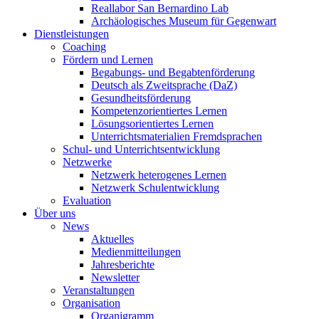
Reallabor San Bernardino Lab
Archäologisches Museum für Gegenwart
Dienstleistungen
Coaching
Fördern und Lernen
Begabungs- und Begabtenförderung
Deutsch als Zweitsprache (DaZ)
Gesundheitsförderung
Kompetenzorientiertes Lernen
Lösungsorientiertes Lernen
Unterrichtsmaterialien Fremdsprachen
Schul- und Unterrichtsentwicklung
Netzwerke
Netzwerk heterogenes Lernen
Netzwerk Schulentwicklung
Evaluation
Über uns
News
Aktuelles
Medienmitteilungen
Jahresberichte
Newsletter
Veranstaltungen
Organisation
Organigramm