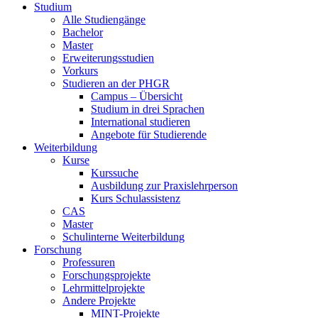
Studium
Alle Studiengänge
Bachelor
Master
Erweiterungsstudien
Vorkurs
Studieren an der PHGR
Campus – Übersicht
Studium in drei Sprachen
International studieren
Angebote für Studierende
Weiterbildung
Kurse
Kurssuche
Ausbildung zur Praxislehrperson
Kurs Schulassistenz
CAS
Master
Schulinterne Weiterbildung
Forschung
Professuren
Forschungsprojekte
Lehrmittelprojekte
Andere Projekte
MINT-Projekte