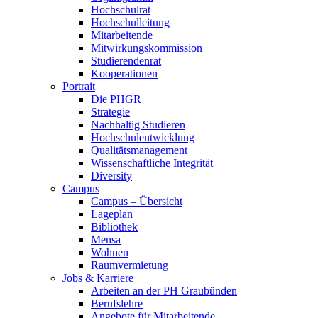
Hochschulrat
Hochschulleitung
Mitarbeitende
Mitwirkungskommission
Studierendenrat
Kooperationen
Portrait
Die PHGR
Strategie
Nachhaltig Studieren
Hochschulentwicklung
Qualitätsmanagement
Wissenschaftliche Integrität
Diversity
Campus
Campus – Übersicht
Lageplan
Bibliothek
Mensa
Wohnen
Raumvermietung
Jobs & Karriere
Arbeiten an der PH Graubünden
Berufslehre
Angebote für Mitarbeitende