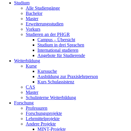
Studium
Alle Studiengänge
Bachelor
Master
Erweiterungsstudien
Vorkurs
Studieren an der PHGR
Campus – Übersicht
Studium in drei Sprachen
International studieren
Angebote für Studierende
Weiterbildung
Kurse
Kurssuche
Ausbildung zur Praxislehrperson
Kurs Schulassistenz
CAS
Master
Schulinterne Weiterbildung
Forschung
Professuren
Forschungsprojekte
Lehrmittelprojekte
Andere Projekte
MINT-Projekte