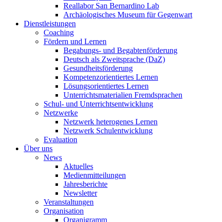
Reallabor San Bernardino Lab
Archäologisches Museum für Gegenwart
Dienstleistungen
Coaching
Fördern und Lernen
Begabungs- und Begabtenförderung
Deutsch als Zweitsprache (DaZ)
Gesundheitsförderung
Kompetenzorientiertes Lernen
Lösungsorientiertes Lernen
Unterrichtsmaterialien Fremdsprachen
Schul- und Unterrichtsentwicklung
Netzwerke
Netzwerk heterogenes Lernen
Netzwerk Schulentwicklung
Evaluation
Über uns
News
Aktuelles
Medienmitteilungen
Jahresberichte
Newsletter
Veranstaltungen
Organisation
Organigramm