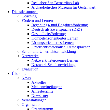
Reallabor San Bernardino Lab
Archäologisches Museum für Gegenwart
Dienstleistungen
Coaching
Fördern und Lernen
Begabungs- und Begabtenförderung
Deutsch als Zweitsprache (DaZ)
Gesundheitsförderung
Kompetenzorientiertes Lernen
Lösungsorientiertes Lernen
Unterrichtsmaterialien Fremdsprachen
Schul- und Unterrichtsentwicklung
Netzwerke
Netzwerk heterogenes Lernen
Netzwerk Schulentwicklung
Evaluation
Über uns
News
Aktuelles
Medienmitteilungen
Jahresberichte
Newsletter
Veranstaltungen
Organisation
Organigramm