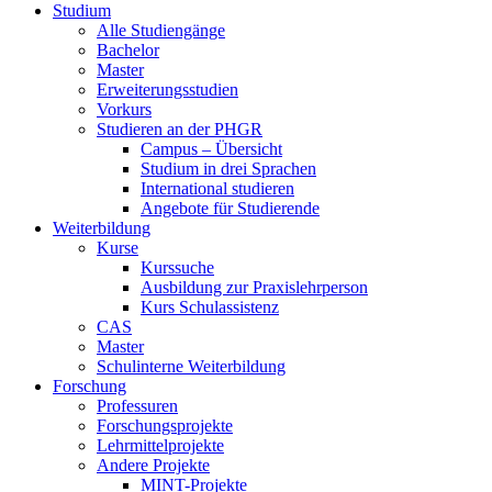
Studium
Alle Studiengänge
Bachelor
Master
Erweiterungsstudien
Vorkurs
Studieren an der PHGR
Campus – Übersicht
Studium in drei Sprachen
International studieren
Angebote für Studierende
Weiterbildung
Kurse
Kurssuche
Ausbildung zur Praxislehrperson
Kurs Schulassistenz
CAS
Master
Schulinterne Weiterbildung
Forschung
Professuren
Forschungsprojekte
Lehrmittelprojekte
Andere Projekte
MINT-Projekte