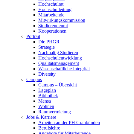
Hochschulrat
Hochschulleitung
Mitarbeitende
Mitwirkungskommission
Studierendenrat
Kooperationen
Portrait
Die PHGR
Strategie
Nachhaltig Studieren
Hochschulentwicklung
Qualitätsmanagement
Wissenschaftliche Integrität
Diversity
Campus
Campus – Übersicht
Lageplan
Bibliothek
Mensa
Wohnen
Raumvermietung
Jobs & Karriere
Arbeiten an der PH Graubünden
Berufslehre
Angebote für Mitarbeitende