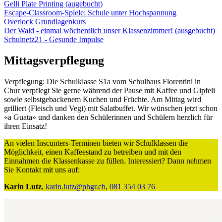
Gelli Plate Printing (augebucht)
Escape-Classroom-Spiele: Schule unter Hochspannung
Overlock Grundlagenkurs
Der Wald - einmal wöchentlich unser Klassenzimmer! (ausgebucht)
Schulnetz21 - Gesunde Impulse
Mittagsverpflegung
Verpflegung: Die Schulklasse S1a vom Schulhaus Florentini in
Chur verpflegt Sie gerne während der Pause mit Kaffee und Gipfeli
sowie selbstgebackenem Kuchen und Früchte. Am Mittag wird
grilliert (Fleisch und Vegi) mit Salatbuffet. Wir wünschen jetzt schon
«a Guata» und danken den Schülerinnen und Schülern herzlich für
ihren Einsatz!
An vielen Inscunters-Terminen bieten wir Schulklassen die
Möglichkeit, einen Kaffeestand zu betreiben und mit den
Einnahmen die Klassenkasse zu füllen. Interessiert? Dann nehmen
Sie Kontakt mit uns auf:
Karin Lutz
,
karin.lutz@phgr.ch
,
081 354 03 76