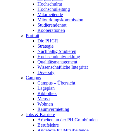
Hochschulrat
Hochschulleitung
Mitarbeitende
Mitwirkungskommission
Studierendenrat
Kooperationen
Portrait
Die PHGR
Strategie
Nachhaltig Studieren
Hochschulentwicklung
Qualitätsmanagement
Wissenschaftliche Integrität
Diversity
Campus
Campus – Übersicht
Lageplan
Bibliothek
Mensa
Wohnen
Raumvermietung
Jobs & Karriere
Arbeiten an der PH Graubünden
Berufslehre
Angebote für Mitarbeitende