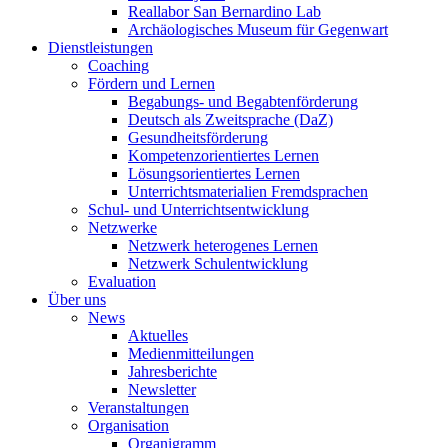
Reallabor San Bernardino Lab
Archäologisches Museum für Gegenwart
Dienstleistungen
Coaching
Fördern und Lernen
Begabungs- und Begabtenförderung
Deutsch als Zweitsprache (DaZ)
Gesundheitsförderung
Kompetenzorientiertes Lernen
Lösungsorientiertes Lernen
Unterrichtsmaterialien Fremdsprachen
Schul- und Unterrichtsentwicklung
Netzwerke
Netzwerk heterogenes Lernen
Netzwerk Schulentwicklung
Evaluation
Über uns
News
Aktuelles
Medienmitteilungen
Jahresberichte
Newsletter
Veranstaltungen
Organisation
Organigramm