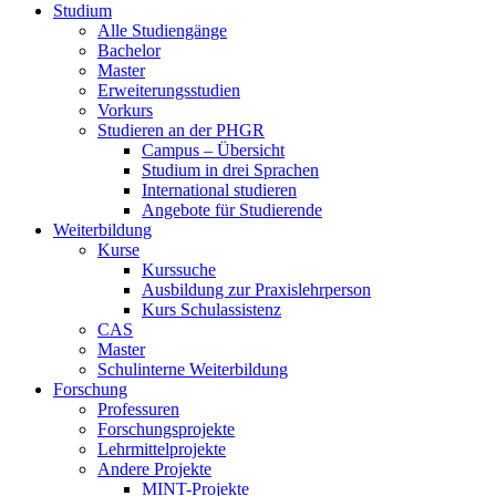
Studium
Alle Studiengänge
Bachelor
Master
Erweiterungsstudien
Vorkurs
Studieren an der PHGR
Campus – Übersicht
Studium in drei Sprachen
International studieren
Angebote für Studierende
Weiterbildung
Kurse
Kurssuche
Ausbildung zur Praxislehrperson
Kurs Schulassistenz
CAS
Master
Schulinterne Weiterbildung
Forschung
Professuren
Forschungsprojekte
Lehrmittelprojekte
Andere Projekte
MINT-Projekte