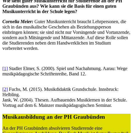
Wie sieht guter Musikunterricht für Studierende an der PH
Graubünden aus? Wie kann sie die Basis für einen guten
Musikunterricht in der Schule legen?
Cornelia Meier:
Guter Musikunterricht braucht Lehrpersonen, die
sich in das musikalische Geschehen als Beziehungsperson
einbringen können; sie sind nicht nur Vorsingende und Vortanzende,
sondern auch Mitsingende und Mittanzende. Auf diese Rolle sollen
die Studierenden neben dem Handwerklichen im Studium
vorbereitet werden.
[1]
Stadler Elmer, S. (2000). Spiel und Nachahmung. Aarau: Wege
musikpädagogische Schriftenreihe, Band 12.
[2]
Fuchs, M. (2015). Musikdidaktik Grundschule. Innsbruck:
Helbling.
Jank, W. (2004). Thesen. Aufbauendes Musiklernen in der Schule.
Vortrag auf dem 6. Mainzer musikpädagogischen Seminar.
Musikausbildung an der PH Graubünden
An der PH Graubünden absolvieren Studierende eine