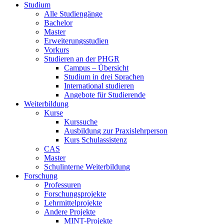
Studium
Alle Studiengänge
Bachelor
Master
Erweiterungsstudien
Vorkurs
Studieren an der PHGR
Campus – Übersicht
Studium in drei Sprachen
International studieren
Angebote für Studierende
Weiterbildung
Kurse
Kurssuche
Ausbildung zur Praxislehrperson
Kurs Schulassistenz
CAS
Master
Schulinterne Weiterbildung
Forschung
Professuren
Forschungsprojekte
Lehrmittelprojekte
Andere Projekte
MINT-Projekte