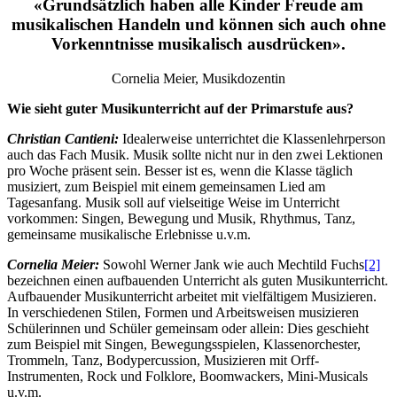
«Grundsätzlich haben alle Kinder Freude am
musikalischen Handeln und können sich auch ohne
Vorkenntnisse musikalisch ausdrücken».
Cornelia Meier, Musikdozentin
Wie sieht guter Musikunterricht auf der Primarstufe aus?
Christian Cantieni:
Idealerweise unterrichtet die Klassenlehrperson
auch das Fach Musik. Musik sollte nicht nur in den zwei Lektionen
pro Woche präsent sein. Besser ist es, wenn die Klasse täglich
musiziert, zum Beispiel mit einem gemeinsamen Lied am
Tagesanfang. Musik soll auf vielseitige Weise im Unterricht
vorkommen: Singen, Bewegung und Musik, Rhythmus, Tanz,
gemeinsame musikalische Erlebnisse u.v.m.
Cornelia Meier:
Sowohl Werner Jank wie auch Mechtild Fuchs
[2]
bezeichnen einen aufbauenden Unterricht als guten Musikunterricht.
Aufbauender Musikunterricht arbeitet mit vielfältigem Musizieren.
In verschiedenen Stilen, Formen und Arbeitsweisen musizieren
Schülerinnen und Schüler gemeinsam oder allein: Dies geschieht
zum Beispiel mit Singen, Bewegungsspielen, Klassenorchester,
Trommeln, Tanz, Bodypercussion, Musizieren mit Orff-
Instrumenten, Rock und Folklore, Boomwackers, Mini-Musicals
u.v.m.