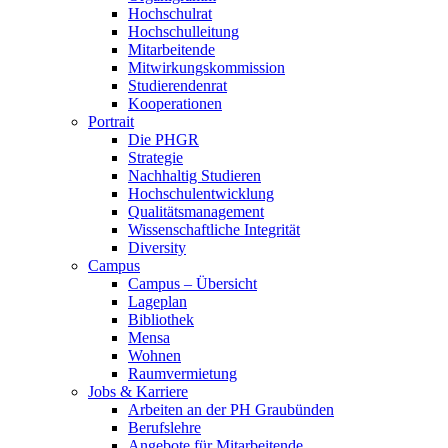
Hochschulrat
Hochschulleitung
Mitarbeitende
Mitwirkungskommission
Studierendenrat
Kooperationen
Portrait
Die PHGR
Strategie
Nachhaltig Studieren
Hochschulentwicklung
Qualitätsmanagement
Wissenschaftliche Integrität
Diversity
Campus
Campus – Übersicht
Lageplan
Bibliothek
Mensa
Wohnen
Raumvermietung
Jobs & Karriere
Arbeiten an der PH Graubünden
Berufslehre
Angebote für Mitarbeitende