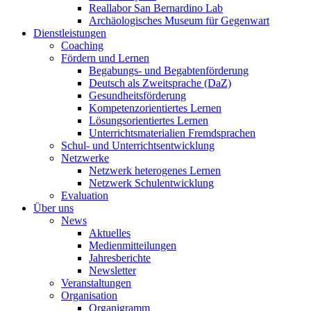
Reallabor San Bernardino Lab
Archäologisches Museum für Gegenwart
Dienstleistungen
Coaching
Fördern und Lernen
Begabungs- und Begabtenförderung
Deutsch als Zweitsprache (DaZ)
Gesundheitsförderung
Kompetenzorientiertes Lernen
Lösungsorientiertes Lernen
Unterrichtsmaterialien Fremdsprachen
Schul- und Unterrichtsentwicklung
Netzwerke
Netzwerk heterogenes Lernen
Netzwerk Schulentwicklung
Evaluation
Über uns
News
Aktuelles
Medienmitteilungen
Jahresberichte
Newsletter
Veranstaltungen
Organisation
Organigramm