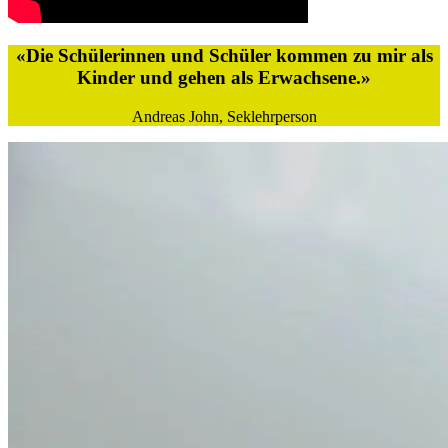
«
Die Schülerinnen und Schüler kommen zu mir als
Kinder und gehen als Erwachsene.
»
Andreas John, Seklehrperson