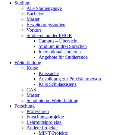
Studium
Alle Studiengänge
Bachelor
Master
Erweiterungsstudien
Vorkurs
Studieren an der PHGR
Campus – Übersicht
Studium in drei Sprachen
International studieren
Angebote für Studierende
Weiterbildung
Kurse
Kurssuche
Ausbildung zur Praxislehrperson
Kurs Schulassistenz
CAS
Master
Schulinterne Weiterbildung
Forschung
Professuren
Forschungsprojekte
Lehrmittelprojekte
Andere Projekte
MINT-Projekte