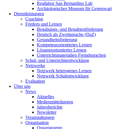
Reallabor San Bernardino Lab
Archäologisches Museum für Gegenwart
Dienstleistungen
Coaching
Fördern und Lernen
Begabungs- und Begabtenförderung
Deutsch als Zweitsprache (DaZ)
Gesundheitsförderung
Kompetenzorientiertes Lernen
Lösungsorientiertes Lernen
Unterrichtsmaterialien Fremdsprachen
Schul- und Unterrichtsentwicklung
Netzwerke
Netzwerk heterogenes Lernen
Netzwerk Schulentwicklung
Evaluation
Über uns
News
Aktuelles
Medienmitteilungen
Jahresberichte
Newsletter
Veranstaltungen
Organisation
Organigramm