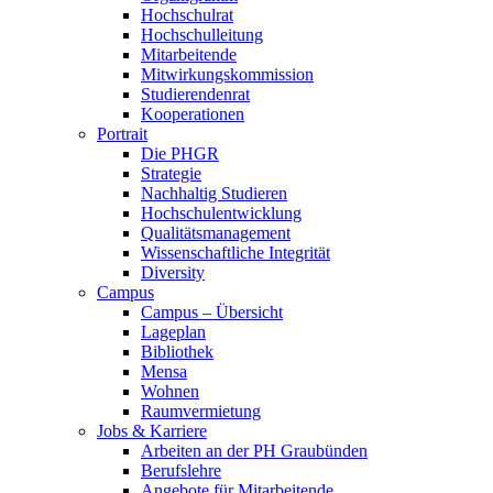
Hochschulrat
Hochschulleitung
Mitarbeitende
Mitwirkungskommission
Studierendenrat
Kooperationen
Portrait
Die PHGR
Strategie
Nachhaltig Studieren
Hochschulentwicklung
Qualitätsmanagement
Wissenschaftliche Integrität
Diversity
Campus
Campus – Übersicht
Lageplan
Bibliothek
Mensa
Wohnen
Raumvermietung
Jobs & Karriere
Arbeiten an der PH Graubünden
Berufslehre
Angebote für Mitarbeitende