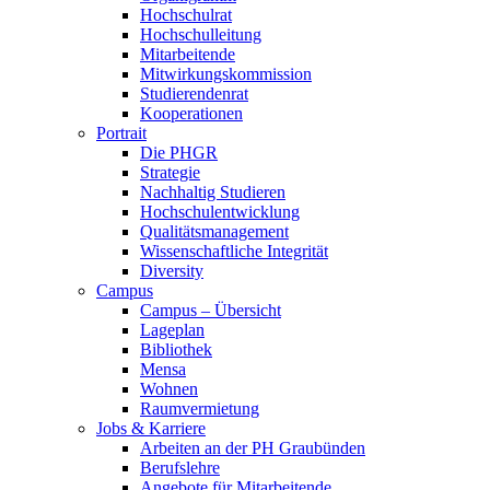
Hochschulrat
Hochschulleitung
Mitarbeitende
Mitwirkungskommission
Studierendenrat
Kooperationen
Portrait
Die PHGR
Strategie
Nachhaltig Studieren
Hochschulentwicklung
Qualitätsmanagement
Wissenschaftliche Integrität
Diversity
Campus
Campus – Übersicht
Lageplan
Bibliothek
Mensa
Wohnen
Raumvermietung
Jobs & Karriere
Arbeiten an der PH Graubünden
Berufslehre
Angebote für Mitarbeitende