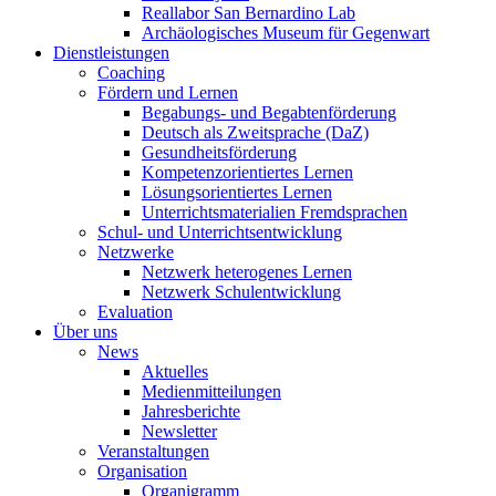
Reallabor San Bernardino Lab
Archäologisches Museum für Gegenwart
Dienstleistungen
Coaching
Fördern und Lernen
Begabungs- und Begabtenförderung
Deutsch als Zweitsprache (DaZ)
Gesundheitsförderung
Kompetenzorientiertes Lernen
Lösungsorientiertes Lernen
Unterrichtsmaterialien Fremdsprachen
Schul- und Unterrichtsentwicklung
Netzwerke
Netzwerk heterogenes Lernen
Netzwerk Schulentwicklung
Evaluation
Über uns
News
Aktuelles
Medienmitteilungen
Jahresberichte
Newsletter
Veranstaltungen
Organisation
Organigramm