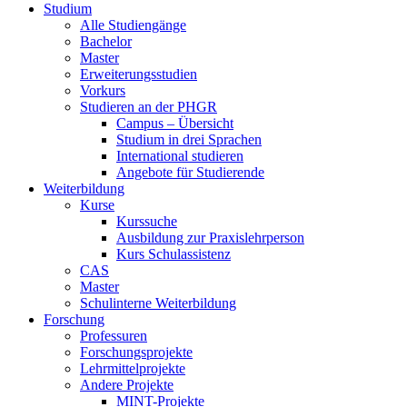
Studium
Alle Studiengänge
Bachelor
Master
Erweiterungsstudien
Vorkurs
Studieren an der PHGR
Campus – Übersicht
Studium in drei Sprachen
International studieren
Angebote für Studierende
Weiterbildung
Kurse
Kurssuche
Ausbildung zur Praxislehrperson
Kurs Schulassistenz
CAS
Master
Schulinterne Weiterbildung
Forschung
Professuren
Forschungsprojekte
Lehrmittelprojekte
Andere Projekte
MINT-Projekte