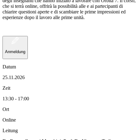
degli insegnanti che hanno iniziato a lavorare con Orbita 7. Il corso,
che si terrà online, offrirà la possibilità alle e ai partecipanti di
chiarire questioni aperte e di scambiare le prime impressioni ed
esperienze dopo il lavoro alle prime unità.
Anmeldung
Datum
25.11.2026
Zeit
13:30 - 17:00
Ort
Online
Leitung