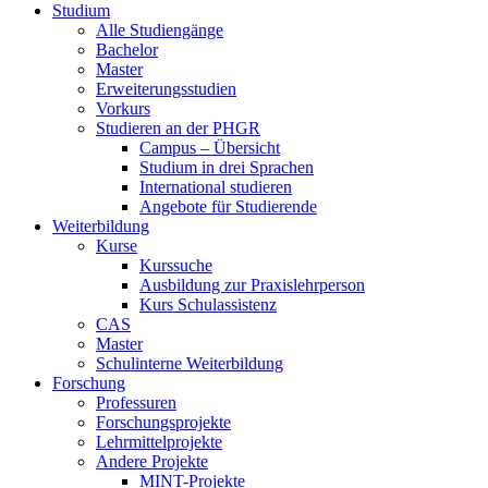
Studium
Alle Studiengänge
Bachelor
Master
Erweiterungsstudien
Vorkurs
Studieren an der PHGR
Campus – Übersicht
Studium in drei Sprachen
International studieren
Angebote für Studierende
Weiterbildung
Kurse
Kurssuche
Ausbildung zur Praxislehrperson
Kurs Schulassistenz
CAS
Master
Schulinterne Weiterbildung
Forschung
Professuren
Forschungsprojekte
Lehrmittelprojekte
Andere Projekte
MINT-Projekte