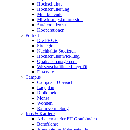
Hochschulrat
Hochschulleitung
Mitarbeitende
Mitwirkungskommission
Studierendenrat
Kooperationen
Portrait
Die PHGR
Strategie
Nachhaltig Studieren
Hochschulentwicklung
Qualitätsmanagement
Wissenschaftliche Integrität
Diversity
Campus
Campus – Übersicht
Lageplan
Bibliothek
Mensa
Wohnen
Raumvermietung
Jobs & Karriere
Arbeiten an der PH Graubünden
Berufslehre
Angebote für Mitarbeitende