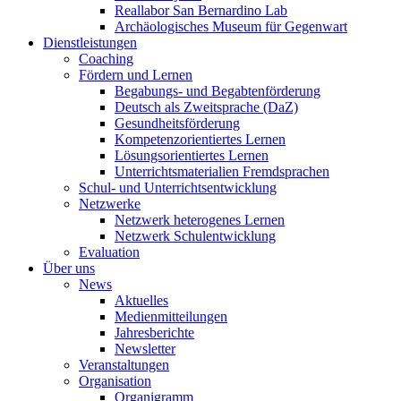
Reallabor San Bernardino Lab
Archäologisches Museum für Gegenwart
Dienstleistungen
Coaching
Fördern und Lernen
Begabungs- und Begabtenförderung
Deutsch als Zweitsprache (DaZ)
Gesundheitsförderung
Kompetenzorientiertes Lernen
Lösungsorientiertes Lernen
Unterrichtsmaterialien Fremdsprachen
Schul- und Unterrichtsentwicklung
Netzwerke
Netzwerk heterogenes Lernen
Netzwerk Schulentwicklung
Evaluation
Über uns
News
Aktuelles
Medienmitteilungen
Jahresberichte
Newsletter
Veranstaltungen
Organisation
Organigramm