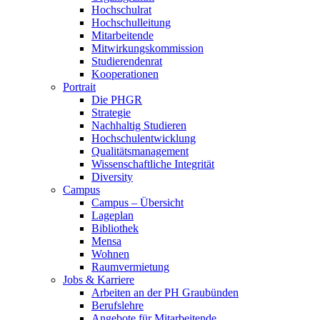
Hochschulrat
Hochschulleitung
Mitarbeitende
Mitwirkungskommission
Studierendenrat
Kooperationen
Portrait
Die PHGR
Strategie
Nachhaltig Studieren
Hochschulentwicklung
Qualitätsmanagement
Wissenschaftliche Integrität
Diversity
Campus
Campus – Übersicht
Lageplan
Bibliothek
Mensa
Wohnen
Raumvermietung
Jobs & Karriere
Arbeiten an der PH Graubünden
Berufslehre
Angebote für Mitarbeitende