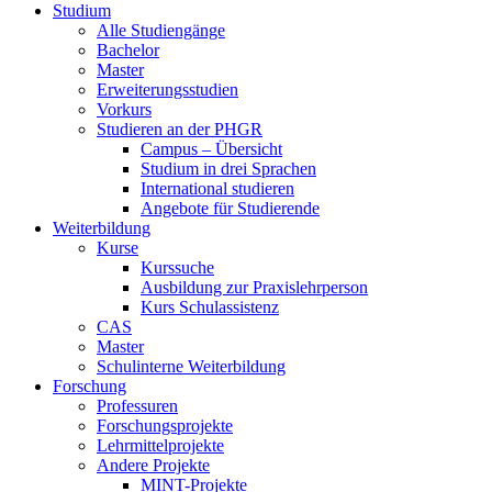
Studium
Alle Studiengänge
Bachelor
Master
Erweiterungsstudien
Vorkurs
Studieren an der PHGR
Campus – Übersicht
Studium in drei Sprachen
International studieren
Angebote für Studierende
Weiterbildung
Kurse
Kurssuche
Ausbildung zur Praxislehrperson
Kurs Schulassistenz
CAS
Master
Schulinterne Weiterbildung
Forschung
Professuren
Forschungsprojekte
Lehrmittelprojekte
Andere Projekte
MINT-Projekte