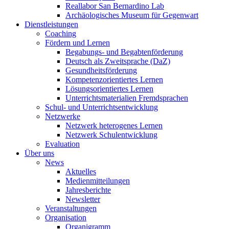
Reallabor San Bernardino Lab
Archäologisches Museum für Gegenwart
Dienstleistungen
Coaching
Fördern und Lernen
Begabungs- und Begabtenförderung
Deutsch als Zweitsprache (DaZ)
Gesundheitsförderung
Kompetenzorientiertes Lernen
Lösungsorientiertes Lernen
Unterrichtsmaterialien Fremdsprachen
Schul- und Unterrichtsentwicklung
Netzwerke
Netzwerk heterogenes Lernen
Netzwerk Schulentwicklung
Evaluation
Über uns
News
Aktuelles
Medienmitteilungen
Jahresberichte
Newsletter
Veranstaltungen
Organisation
Organigramm