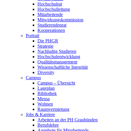
Hochschulrat
Hochschulleitung
Mitarbeitende
Mitwirkungskommission
Studierendenrat
Kooperationen
Portrait
Die PHGR
Strategie
Nachhaltig Studieren
Hochschulentwicklung
Qualitätsmanagement
Wissenschaftliche Integrität
Diversity
Campus
Campus – Übersicht
Lageplan
Bibliothek
Mensa
Wohnen
Raumvermietung
Jobs & Karriere
Arbeiten an der PH Graubünden
Berufslehre
Angebote für Mitarbeitende