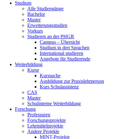
Studium
Alle Studiengänge
Bachelor
Master
Erweiterungsstudien
Vorkurs
Studieren an der PHGR
Campus – Übersicht
Studium in drei Sprachen
International studieren
Angebote für Studierende
Weiterbildung
Kurse
Kurssuche
Ausbildung zur Praxislehrperson
Kurs Schulassistenz
CAS
Master
Schulinterne Weiterbildung
Forschung
Professuren
Forschungsprojekte
Lehrmittelprojekte
Andere Projekte
MINT-Projekte