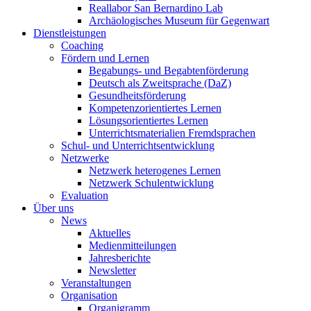
Reallabor San Bernardino Lab
Archäologisches Museum für Gegenwart
Dienstleistungen
Coaching
Fördern und Lernen
Begabungs- und Begabtenförderung
Deutsch als Zweitsprache (DaZ)
Gesundheitsförderung
Kompetenzorientiertes Lernen
Lösungsorientiertes Lernen
Unterrichtsmaterialien Fremdsprachen
Schul- und Unterrichtsentwicklung
Netzwerke
Netzwerk heterogenes Lernen
Netzwerk Schulentwicklung
Evaluation
Über uns
News
Aktuelles
Medienmitteilungen
Jahresberichte
Newsletter
Veranstaltungen
Organisation
Organigramm