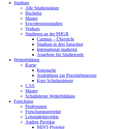
Studium
Alle Studiengänge
Bachelor
Master
Erweiterungsstudien
Vorkurs
Studieren an der PHGR
Campus – Übersicht
Studium in drei Sprachen
International studieren
Angebote für Studierende
Weiterbildung
Kurse
Kurssuche
Ausbildung zur Praxislehrperson
Kurs Schulassistenz
CAS
Master
Schulinterne Weiterbildung
Forschung
Professuren
Forschungsprojekte
Lehrmittelprojekte
Andere Projekte
MINT-Projekte