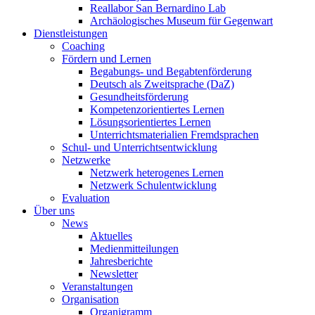
Reallabor San Bernardino Lab
Archäologisches Museum für Gegenwart
Dienstleistungen
Coaching
Fördern und Lernen
Begabungs- und Begabtenförderung
Deutsch als Zweitsprache (DaZ)
Gesundheitsförderung
Kompetenzorientiertes Lernen
Lösungsorientiertes Lernen
Unterrichtsmaterialien Fremdsprachen
Schul- und Unterrichtsentwicklung
Netzwerke
Netzwerk heterogenes Lernen
Netzwerk Schulentwicklung
Evaluation
Über uns
News
Aktuelles
Medienmitteilungen
Jahresberichte
Newsletter
Veranstaltungen
Organisation
Organigramm