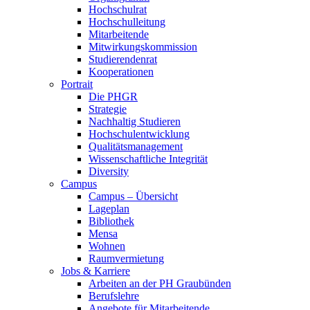
Hochschulrat
Hochschulleitung
Mitarbeitende
Mitwirkungskommission
Studierendenrat
Kooperationen
Portrait
Die PHGR
Strategie
Nachhaltig Studieren
Hochschulentwicklung
Qualitätsmanagement
Wissenschaftliche Integrität
Diversity
Campus
Campus – Übersicht
Lageplan
Bibliothek
Mensa
Wohnen
Raumvermietung
Jobs & Karriere
Arbeiten an der PH Graubünden
Berufslehre
Angebote für Mitarbeitende