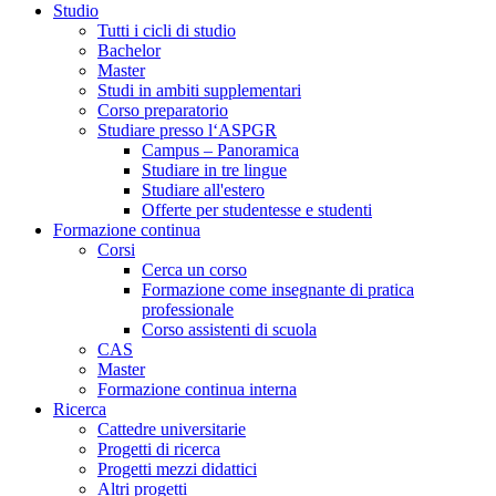
Studio
Tutti i cicli di studio
Bachelor
Master
Studi in ambiti supplementari
Corso preparatorio
Studiare presso l‘ASPGR
Campus – Panoramica
Studiare in tre lingue
Studiare all'estero
Offerte per studentesse e studenti
Formazione continua
Corsi
Cerca un corso
Formazione come insegnante di pratica
professionale
Corso assistenti di scuola
CAS
Master
Formazione continua interna
Ricerca
Cattedre universitarie
Progetti di ricerca
Progetti mezzi didattici
Altri progetti