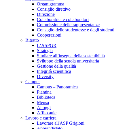
Organigramma
Consiglio direttivo
Direzione
Collaboratrici e collaboratori
Commissione delle rappresentanze
Consiglio delle studentesse e degli studenti
Cooperazioni
Ritratto
L‘ASPGR
Strategia
Studiare all’insegna della sostenibilità
Sviluppo della scuola universitaria
Gestione della qualità
Integrità scientifica
Diversity
Campus
Campus – Panoramica
Piantina
Biblioteca
Mensa
Alloggi
Affito aule
Lavoro e carriera
Lavorare all'ASP Grigioni
Apprendistato