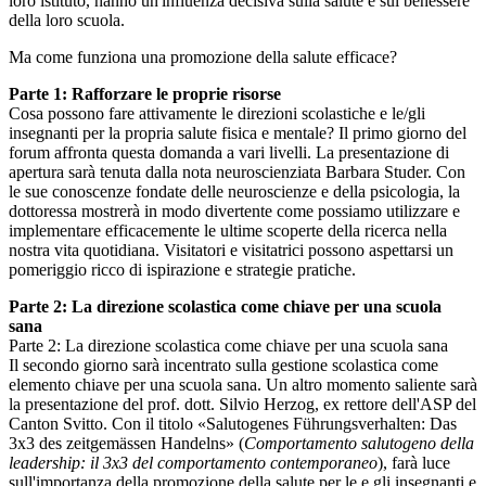
loro istituto, hanno un'influenza decisiva sulla salute e sul benessere
della loro scuola.
Ma come funziona una promozione della salute efficace?
Parte 1: Rafforzare le proprie risorse
Cosa possono fare attivamente le direzioni scolastiche e le/gli
insegnanti per la propria salute fisica e mentale? Il primo giorno del
forum affronta questa domanda a vari livelli. La presentazione di
apertura sarà tenuta dalla nota neuroscienziata Barbara Studer. Con
le sue conoscenze fondate delle neuroscienze e della psicologia, la
dottoressa mostrerà in modo divertente come possiamo utilizzare e
implementare efficacemente le ultime scoperte della ricerca nella
nostra vita quotidiana. Visitatori e visitatrici possono aspettarsi un
pomeriggio ricco di ispirazione e strategie pratiche.
Parte 2: La direzione scolastica come chiave per una scuola
sana
Parte 2: La direzione scolastica come chiave per una scuola sana
Il secondo giorno sarà incentrato sulla gestione scolastica come
elemento chiave per una scuola sana. Un altro momento saliente sarà
la presentazione del prof. dott. Silvio Herzog, ex rettore dell'ASP del
Canton Svitto. Con il titolo «Salutogenes Führungsverhalten: Das
3x3 des zeitgemässen Handelns» (
Comportamento salutogeno della
leadership: il 3x3 del comportamento contemporaneo
), farà luce
sull'importanza della promozione della salute per le e gli insegnanti e