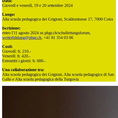
Data:
Giovedì e venerdì, 19 e 20 settembre 2024
Luogo:
Alta scuola pedagogica dei Grigioni, Scalärastrasse 17, 7000 Coira
Iscrizione:
entro l'11 agosto 2024 su phgr.ch/schulleitungsforum,
weiterbildung@phgr.ch
, +41 81 354 03 06
Costi:
Giovedì: fr. 210.-
Venerdì: fr. 420.-
Entrambi i giorni: fr. 600.-
Una collaborazione tra:
Alta scuola pedagogica dei Grigioni, Alta scuola pedagogica di San
Gallo e Alta scuola pedagogica della Turgovia