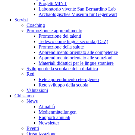
Progetti MINT
Laboratorio vivente San Bernardino Lab
Archäologisches Museum für Gegenwart
Servizi
Coaching
Promozione e apprendimento
Promozione dei talenti
Tedesco come lingua seconda (DaZ)
Promozione della salute
Apprendimento orientato alle competenze
Apprendimento orientato alle soluzioni
Materiali didattici per le lingue straniere
Sviluppo della scuola e della didattica
Reti
Rete apprendimento eterogeneo
Rete sviluppo della scuola
Valutazioni
Chi siamo
News
Attualità
Medienmitteilungen
Rapporti annuali
Newsletter
Eventi
Organizzazione