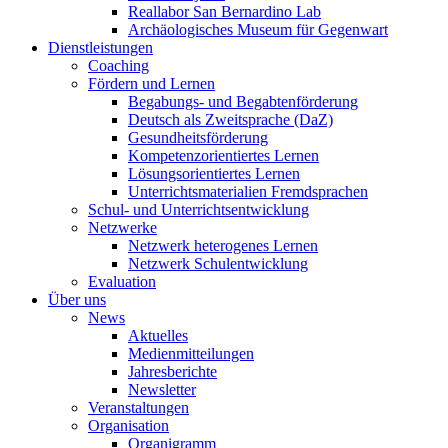
Reallabor San Bernardino Lab
Archäologisches Museum für Gegenwart
Dienstleistungen
Coaching
Fördern und Lernen
Begabungs- und Begabtenförderung
Deutsch als Zweitsprache (DaZ)
Gesundheitsförderung
Kompetenzorientiertes Lernen
Lösungsorientiertes Lernen
Unterrichtsmaterialien Fremdsprachen
Schul- und Unterrichtsentwicklung
Netzwerke
Netzwerk heterogenes Lernen
Netzwerk Schulentwicklung
Evaluation
Über uns
News
Aktuelles
Medienmitteilungen
Jahresberichte
Newsletter
Veranstaltungen
Organisation
Organigramm