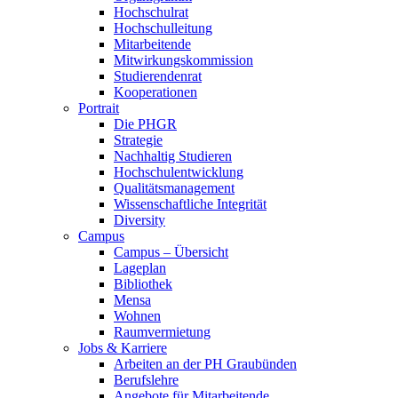
Hochschulrat
Hochschulleitung
Mitarbeitende
Mitwirkungskommission
Studierendenrat
Kooperationen
Portrait
Die PHGR
Strategie
Nachhaltig Studieren
Hochschulentwicklung
Qualitätsmanagement
Wissenschaftliche Integrität
Diversity
Campus
Campus – Übersicht
Lageplan
Bibliothek
Mensa
Wohnen
Raumvermietung
Jobs & Karriere
Arbeiten an der PH Graubünden
Berufslehre
Angebote für Mitarbeitende