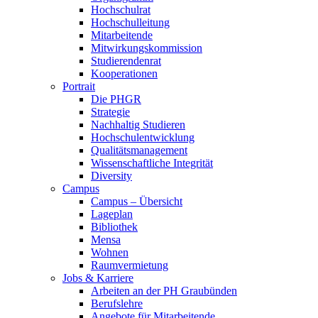
Hochschulrat
Hochschulleitung
Mitarbeitende
Mitwirkungskommission
Studierendenrat
Kooperationen
Portrait
Die PHGR
Strategie
Nachhaltig Studieren
Hochschulentwicklung
Qualitätsmanagement
Wissenschaftliche Integrität
Diversity
Campus
Campus – Übersicht
Lageplan
Bibliothek
Mensa
Wohnen
Raumvermietung
Jobs & Karriere
Arbeiten an der PH Graubünden
Berufslehre
Angebote für Mitarbeitende