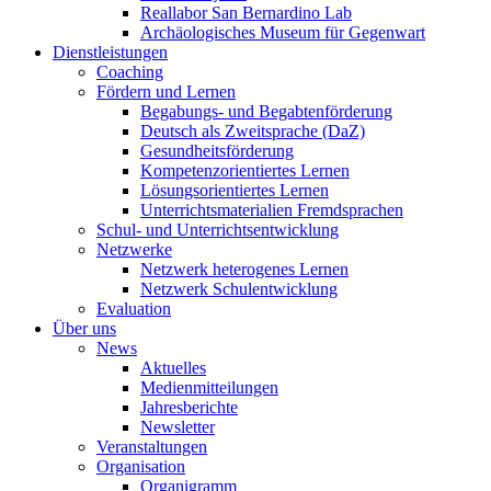
Reallabor San Bernardino Lab
Archäologisches Museum für Gegenwart
Dienstleistungen
Coaching
Fördern und Lernen
Begabungs- und Begabtenförderung
Deutsch als Zweitsprache (DaZ)
Gesundheitsförderung
Kompetenzorientiertes Lernen
Lösungsorientiertes Lernen
Unterrichtsmaterialien Fremdsprachen
Schul- und Unterrichtsentwicklung
Netzwerke
Netzwerk heterogenes Lernen
Netzwerk Schulentwicklung
Evaluation
Über uns
News
Aktuelles
Medienmitteilungen
Jahresberichte
Newsletter
Veranstaltungen
Organisation
Organigramm