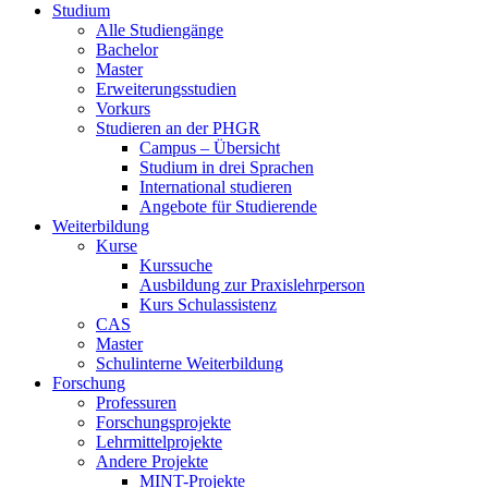
Studium
Alle Studiengänge
Bachelor
Master
Erweiterungsstudien
Vorkurs
Studieren an der PHGR
Campus – Übersicht
Studium in drei Sprachen
International studieren
Angebote für Studierende
Weiterbildung
Kurse
Kurssuche
Ausbildung zur Praxislehrperson
Kurs Schulassistenz
CAS
Master
Schulinterne Weiterbildung
Forschung
Professuren
Forschungsprojekte
Lehrmittelprojekte
Andere Projekte
MINT-Projekte