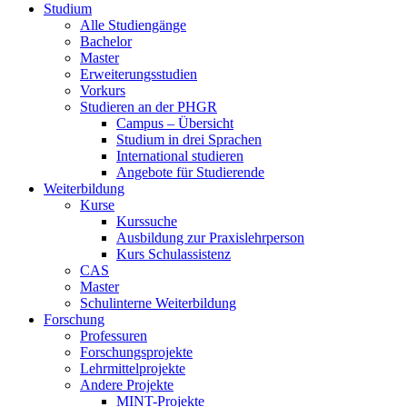
Studium
Alle Studiengänge
Bachelor
Master
Erweiterungsstudien
Vorkurs
Studieren an der PHGR
Campus – Übersicht
Studium in drei Sprachen
International studieren
Angebote für Studierende
Weiterbildung
Kurse
Kurssuche
Ausbildung zur Praxislehrperson
Kurs Schulassistenz
CAS
Master
Schulinterne Weiterbildung
Forschung
Professuren
Forschungsprojekte
Lehrmittelprojekte
Andere Projekte
MINT-Projekte