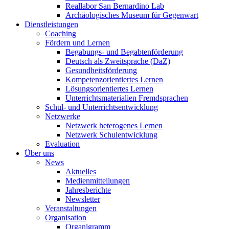
Reallabor San Bernardino Lab
Archäologisches Museum für Gegenwart
Dienstleistungen
Coaching
Fördern und Lernen
Begabungs- und Begabtenförderung
Deutsch als Zweitsprache (DaZ)
Gesundheitsförderung
Kompetenzorientiertes Lernen
Lösungsorientiertes Lernen
Unterrichtsmaterialien Fremdsprachen
Schul- und Unterrichtsentwicklung
Netzwerke
Netzwerk heterogenes Lernen
Netzwerk Schulentwicklung
Evaluation
Über uns
News
Aktuelles
Medienmitteilungen
Jahresberichte
Newsletter
Veranstaltungen
Organisation
Organigramm