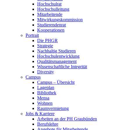
Hochschulrat
Hochschulleitung
Mitarbeitende
Mitwirkungskommission
Studierendenrat
Kooperationen
Portrait
Die PHGR
Strategie
Nachhaltig Studieren
Hochschulentwicklung
Qualitätsmanagement
Wissenschaftliche Integrität
Diversity
Campus
Campus – Übersicht
Lageplan
Bibliothek
Mensa
Wohnen
Raumvermietung
Jobs & Karriere
Arbeiten an der PH Graubünden
Berufslehre
Angebote für Mitarbeitende